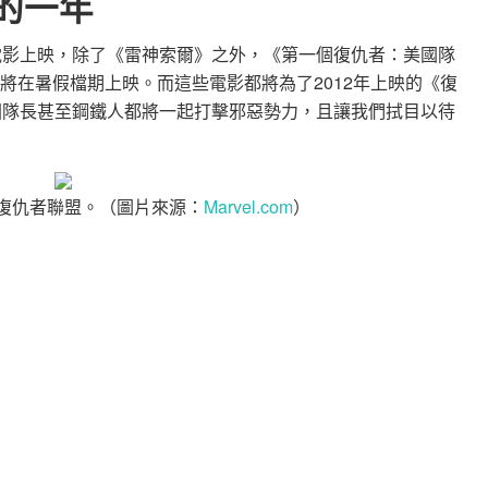
躍的一年
雄電影上映，除了《雷神索爾》之外，《第一個復仇者：美國隊
n America》也將在暑假檔期上映。而這些電影都將為了2012年上映的《復
索爾、美國隊長甚至鋼鐵人都將一起打擊邪惡勢力，且讓我們拭目以待
：復仇者聯盟。（圖片來源：
Marvel.com
）