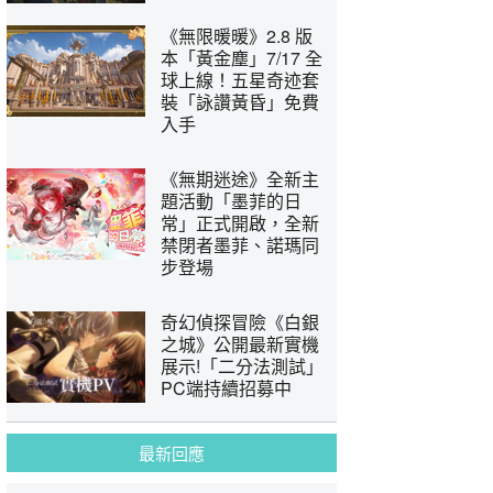
《無限暖暖》2.8 版
本「黃金塵」7/17 全
球上線！五星奇迹套
裝「詠讚黃昏」免費
入手
《無期迷途》全新主
題活動「墨菲的日
常」正式開啟，全新
禁閉者墨菲、諾瑪同
步登場
奇幻偵探冒險《白銀
之城》公開最新實機
展示!「二分法測試」
PC端持續招募中
最新回應