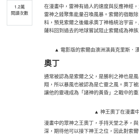
在漫畫中，雷神有過人的速度與反應神經，
1.2萬
閱讀次數
雷神之錘聚集能量召喚風暴。索爾的宿敵除
科，預見索爾之後繼承奧丁神格統治宇宙，
薩科回到過去的地球嘗試阻止索爾成為神族
▲ 電影版的索爾由澳洲演員克里斯．漢斯沃
奧丁
通常被認為是索爾之父，是勝利之神也是風
翔，所以暴風也被認為是亡靈之風。奧丁被
讓他的靈魂成為「諸神的黃昏」之戰中的重
▲ 神王奧丁在漫畫
漫畫中的眾神之王奧丁，手持天堂之矛，與
深，期待他可以接下神王之位，因此對索爾