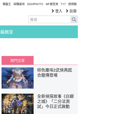
電腦王
採購基地
DIGIPHOTO
MF變型男
T17
透視鏡
登入
註冊
編輯室
熱門文章
棕色塵埃2武俠再起
合龍傳登場
全新偵探故事《白銀
之城》「二分法測
試」今日正式啟動