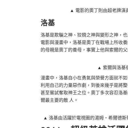
▲ 電影的奧丁則由超老牌演
洛基
洛基是欺騙之神、狡猾之神與變形之神，也
電影與漫畫中，洛基是奧丁在戰場上所收養
的母親是奧丁的養母，事實上他與索爾的父
▲ 索爾與洛基
漫畫中，洛基自小在勇氣與榮譽方面就不如
利用自己的力量惡作劇，到後來幾乎是將整
甚至嘗試奪取神王之位。奧丁多次容忍洛基
爾最主要的敵 人。
▲ 洛基由活躍於電視圈的湯姆‧希爾德斯頓（T