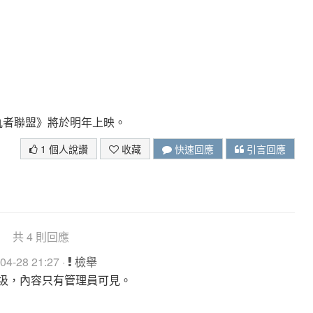
仇者聯盟》將於明年上映。
1 個人說讚
收藏
快速回應
引言回應
共 4 則回應
4-28 21:27 ·
檢舉
圾，內容只有管理員可見。