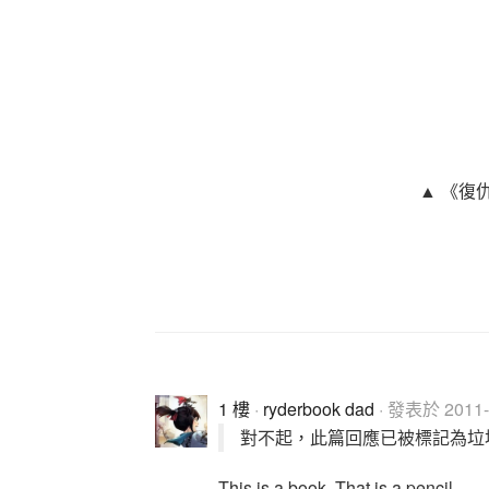
▲ 《復
1 樓
·
ryderbook dad
· 發表於 2011-0
對不起，此篇回應已被標記為垃
This is a book. That is a pencil.