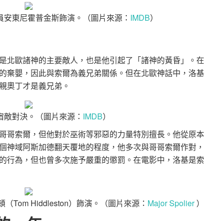
員安東尼霍普金斯飾演。（圖片來源：
IMDB
）
是北歐諸神的主要敵人，也是他引起了「諸神的黃昏」。在
的棄嬰，因此與索爾為義兄弟關係。但在北歐神話中，洛基
親奧丁才是義兄弟。
宿敵對決。（圖片來源：
IMDB
）
哥哥索爾，但他對於巫術等邪惡的力量特別擅長。他從原本
個神域阿斯加德翻天覆地的程度，他多次與哥哥索爾作對，
的行為，但也曾多次施予嚴重的懲罰。在電影中，洛基是索
om Hiddleston）飾演。（圖片來源：
Major Spolier
）