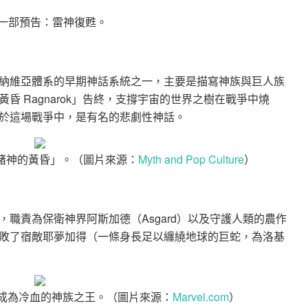
第一部預告：雷神復甦。
納維亞體系的早期神話系統之一，主要是描寫神族與巨人族
 Ragnarok」告終，支撐宇宙的世界之樹在戰爭中燒
於這場戰爭中，是有名的悲劇性神話。
m 繪製「諸神的黃昏」。（圖片來源：
Myth and Pop Culture
）
職責為保衛神界阿斯加德（Asgard）以及守護人類的農作
敗了宿敵耶夢加得（一條身長足以纏繞地球的巨蛇，為洛基
後成為冷血的神族之王。（圖片來源：
Marvel.com
）