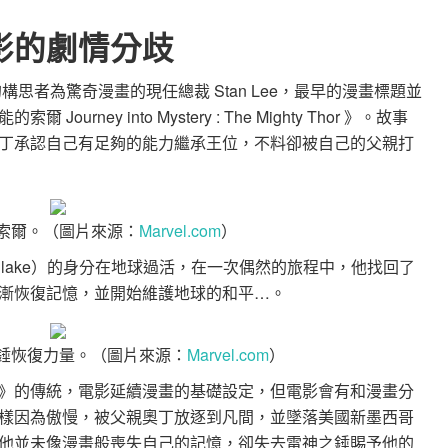
影的劇情分歧
構思者為驚奇漫畫的現任總裁 Stan Lee，最早的漫畫標題並
ney into Mystery : The Mighty Thor 》。故事
丁承認自己有足夠的能力繼承王位，不料卻被自己的父親打
神索爾。（圖片來源：
Marvel.com
）
 Blake）的身分在地球過活，在一次偶然的旅程中，他找回了
漸恢復記憶，並開始維護地球的和平…。
之錘恢復力量。（圖片來源：
Marvel.com
）
》的傳統，電影延續漫畫的基礎設定，但電影會有和漫畫分
樣因為傲慢，被父親奧丁放逐到凡間，並墜落美國新墨西哥
他並未像漫畫般喪失自己的記憶，卻失去雷神之錘賜予他的