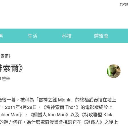
T客邦
男
生活
科技
體驗會
神索爾》
神索爾》
檢舉
後一幕，被稱為「雷神之錘 Mjonir」的終極武器插在地上
011年4月29日，《雷神索爾 Thor 》的電影版終於上
er Man》、《鋼鐵人 Iron Man》以及《特攻聯盟 Kick
爾的魅力何在，為什麼驚奇漫畫會挑選它在《鋼鐵人》之後上