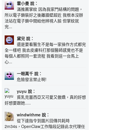
霍小曼 說：
滿推薦掌紋 因為我家門結構的問題，
所以電子鎖裝好之後離牆壁超近 我根本沒辦
法站在電子鎖中間給他辨視人臉 但掌紋就
完...
黛兒 說：
還是要看醫生不是每一家操作方式都完
全一樣吧 我去皮膚科打那個醫師感覺也不是
每個人都照同一套流程 我看到這一台馬上
心...
一眼萬千 說：
危險發言禁止啊!
yuyu 說：
貧乳克蕾西亞又可愛又傲嬌，真的好想
好想要跟她.....
windwithme 說：
從下達指令到圖片回傳共耗時
2m34s，OpenClaw工作階段記錄此次代理任