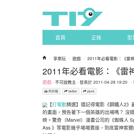
首頁
正妹
型
/
享樂玩
/
遊戲
/
2011年必看電影：《雷
2011年必看電影：《雷
遊戲
·
不可說教主
· 發表於 2011-04-28 19:20 · ·
列印版
twitter
plurk
【
打電動
精選】還記得電影《鋼鐵人2》最
的畫面，預告著下一個英雄的出場嗎？ 沒錯，2
映。驚奇（Marvel）漫畫公司的《蜘蛛人 Spid
Ass 》等電影幾乎場場賣座，到底雷神索