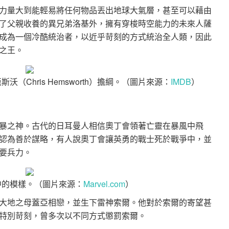
力量大到能輕易將任何物品丟出地球大氣層，甚至可以藉由
了父親收養的異兄弟洛基外，擁有穿梭時空能力的未來人薩
成為一個冷酷統治者，以近乎苛刻的方式統治全人類，因此
之王。
（Chris Hemsworth）擔綱。（圖片來源：
IMDB
）
暴之神。古代的日耳曼人相信奧丁會領著亡靈在暴風中飛
認為善於謀略，有人說奧丁會讓英勇的戰士死於戰爭中，並
要兵力。
中的模樣。（圖片來源：
Marvel.com
）
大地之母蓋亞相戀，並生下雷神索爾。他對於索爾的寄望甚
特別苛刻，曾多次以不同方式懲罰索爾。