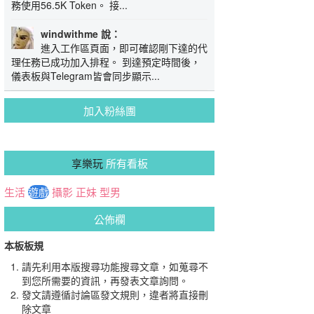
務使用56.5K Token。 接...
windwithme 說：
進入工作區頁面，即可確認剛下達的代
理任務已成功加入排程。 到達預定時間後，
儀表板與Telegram皆會同步顯示...
加入粉絲團
享樂玩
所有看板
生活
遊戲
攝影
正妹
型男
公佈欄
本板板規
請先利用本版搜尋功能搜尋文章，如蒐尋不
到您所需要的資訊，再發表文章詢問。
發文請遵循討論區發文規則，違者將直接刪
除文章