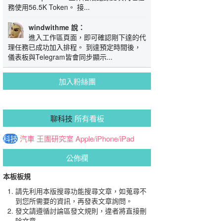
務使用56.5K Token。 接...
windwithme 說：
進入工作區頁面，即可確認剛下達的代
理任務已成功加入排程。 到達預定時間後，
儀表板與Telegram皆會同步顯示...
加入粉絲團
聊科技
所有看板
科技
汽車
王團研究室
Apple/iPhone/iPad
公佈欄
本板板規
請先利用本版搜尋功能搜尋文章，如蒐尋不
到您所需要的資訊，再發表文章詢問。
發文請遵循討論區發文規則，違者將直接刪
除文章