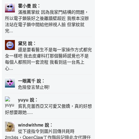
霍小曼 說：
滿推薦掌紋 因為我家門結構的問題，
所以電子鎖裝好之後離牆壁超近 我根本沒辦
法站在電子鎖中間給他辨視人臉 但掌紋就
完...
黛兒 說：
還是要看醫生不是每一家操作方式都完
全一樣吧 我去皮膚科打那個醫師感覺也不是
每個人都照同一套流程 我看到這一台馬上
心...
一眼萬千 說：
危險發言禁止啊!
yuyu 說：
貧乳克蕾西亞又可愛又傲嬌，真的好想
好想要跟她.....
windwithme 說：
從下達指令到圖片回傳共耗時
2m34s，OpenClaw工作階段記錄此次代理任