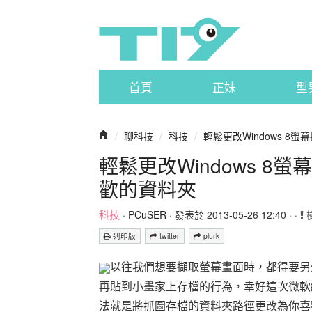
首頁
正妹
型
/
聊科技
/
科技
/
輕鬆更改Windows 
輕鬆更改Windows 
歡的資料夾
科技
·
PCuSER
· 發表於 2013-05-26 12:40 · ·
列印版
twitter
plurk
以往我們想要擷取螢幕畫面時，都得要另
再貼到小畫家上存檔的行為，幸好這次微軟
法就是將抓圖存檔的資料夾路徑更改為你喜