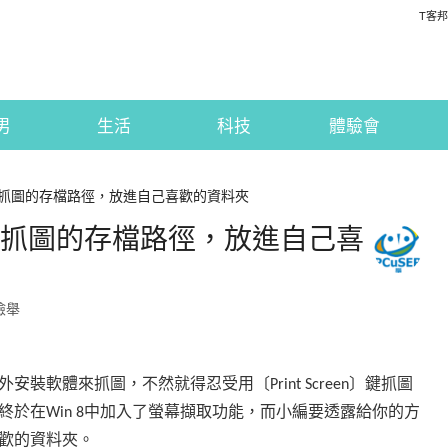
T客邦
男
生活
科技
體驗會
8螢幕抓圖的存檔路徑，放進自己喜歡的資料夾
8螢幕抓圖的存檔路徑，放進自己喜
檢舉
外安裝軟體來抓圖，不然就得忍受用〔
〕鍵抓圖
Print Screen
終於在
中加入了螢幕擷取功能，而小編要透露給你的方
Win 8
歡的資料夾。