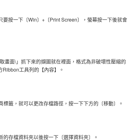
只要按一下〔Win〕+〔Print Screen〕，螢幕按一下後就會
？
擷取畫面\」抓下來的擷圖就在裡面，格式為非破壞性壓縮的
Ribbon工具列的【內容】。
活頁標籤，就可以更改存檔路徑，按一下下方的〔移動〕。
定新的存檔資料夾以後按一下〔選擇資料夾〕。