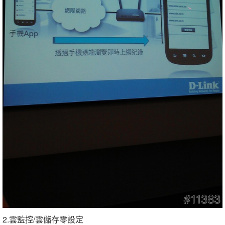
2.雲監控/雲儲存零設定