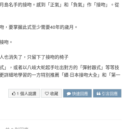
月島名手的接吻。感到「正氣」和「負氣」作「接吻」。從
吻，要掌握此式至少需要40年的歲月。
接吻。
人也消失了，只留下了接吻的椅子
式」，或者以八岐大蛇起手吐出對方的「彈射器式」等等技
更詳細地學習的一方特別推薦「續·日本接吻大全」和「第一
1 個人說讚
收藏
快速回應
引言回應