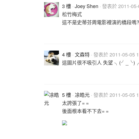
3 樓
·
Joey Shen
· 發表於 2011-05-0
松竹梅式
這不是史蒂芬周電影裡演的橋段嗎?
4 樓
·
文森特
· 發表於 2011-05-05 1
這圖片很不吸引人 失望 ╮(╯_╰)
5 樓
·
凃皓元
· 發表於 2011-05-05 1
太誇張了= =
後面根本看不下去= =