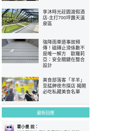
享沐時光莊園渡假酒
店-主打700坪露天溫
泉區
強降雨車道事故頻
傳！磁磚止滑係數不
是唯一解方 歐羅莉
亞：安全關鍵在整合
設計
美食部落客「羊羊」
至艋舺夜市探店 揭開
必吃私藏美食名單
最新回應
霍小曼 說：