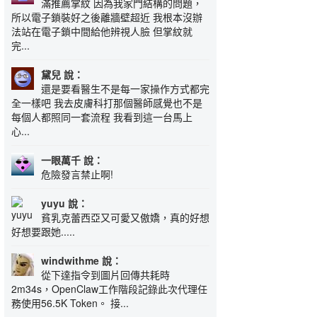
滿推薦掌紋 因為我家門結構的問題，
所以電子鎖裝好之後離牆壁超近 我根本沒辦
法站在電子鎖中間給他辨視人臉 但掌紋就
完...
黛兒 說：
還是要看醫生不是每一家操作方式都完
全一樣吧 我去皮膚科打那個醫師感覺也不是
每個人都照同一套流程 我看到這一台馬上
心...
一眼萬千 說：
危險發言禁止啊!
yuyu 說：
貧乳克蕾西亞又可愛又傲嬌，真的好想
好想要跟她.....
windwithme 說：
從下達指令到圖片回傳共耗時
2m34s，OpenClaw工作階段記錄此次代理任
務使用56.5K Token。 接...