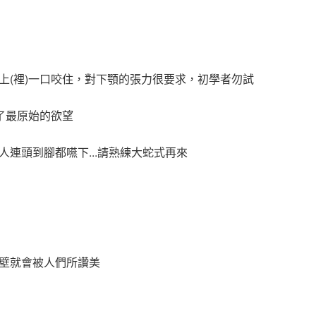
上(裡)一口咬住，對下顎的張力很要求，初學者勿試
了最原始的欲望
連頭到腳都嚥下...請熟練大蛇式再來
壁就會被人們所讚美