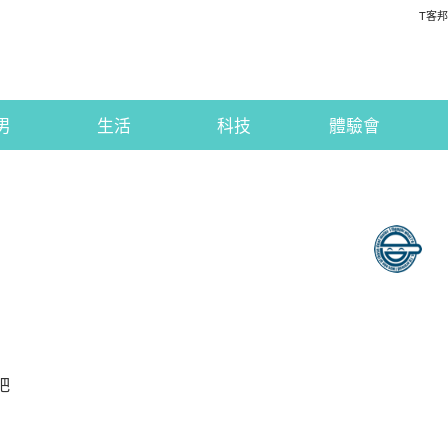
T客邦
男
生活
科技
體驗會
吧