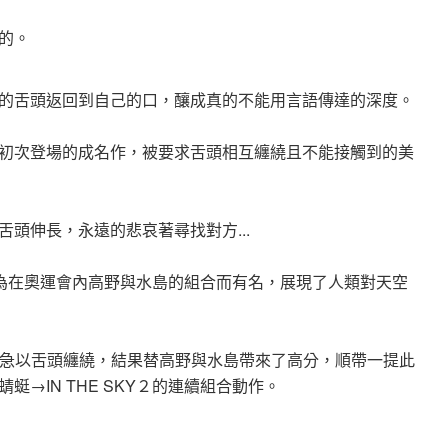
的。
的舌頭返回到自己的口，釀成真的不能用言語傳達的深度。
初次登場的成名作，被要求舌頭相互纏繞且不能接觸到的美
頭伸長，永遠的悲哀著尋找對方...
，因為在奧運會內高野與水島的組合而有名，展現了人類對天空
Y失敗時，緊急以舌頭纏繞，結果替高野與水島帶來了高分，順帶一提此
→IN THE SKY２的連續組合動作。