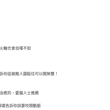
火輪也會自嘆不如
訴你這被敵人圍毆住可以開無雙！
治癒的，愛貓人士推薦
解還告訴你說要咬頸動脈