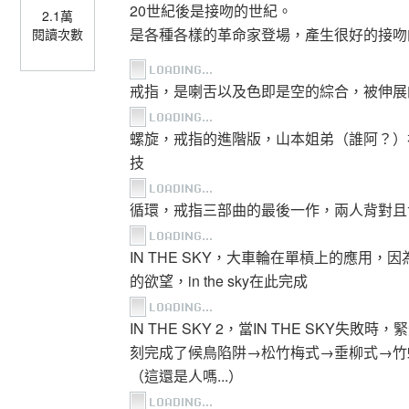
20世紀後是接吻的世紀。
2.1萬
是各種各樣的革命家登場，產生很好的接吻
閱讀次數
戒指，是喇舌以及色即是空的綜合，被伸展
螺旋，戒指的進階版，山本姐弟（誰阿？）
技
循環，戒指三部曲的最後一作，兩人背對且舌
IN THE SKY，大車輪在單槓上的應用
的欲望，in the sky在此完成
IN THE SKY 2，當IN THE SK
刻完成了候鳥陷阱→松竹梅式→垂柳式→竹蜻蜓
（這還是人嗎...）