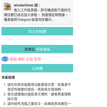
windwithme 說：
進入工作區頁面，即可確認剛下達的代
理任務已成功加入排程。 到達預定時間後，
儀表板與Telegram皆會同步顯示...
加入粉絲團
享樂玩
所有看板
生活
遊戲
攝影
正妹
型男
公佈欄
本板板規
請先利用本版搜尋功能搜尋文章，如蒐尋不
到您所需要的資訊，再發表文章詢問。
發文請遵循討論區發文規則，違者將直接刪
除文章
請勿發布洗版之廣告文，如果經查為累犯一