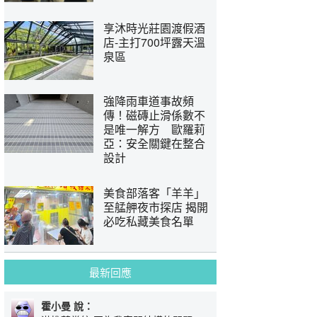
享沐時光莊園渡假酒
店-主打700坪露天溫
泉區
強降雨車道事故頻
傳！磁磚止滑係數不
是唯一解方 歐羅莉
亞：安全關鍵在整合
設計
美食部落客「羊羊」
至艋舺夜市探店 揭開
必吃私藏美食名單
最新回應
霍小曼 說：