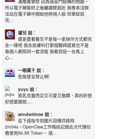
滿推薦掌紋 因為我家門結構的問題，
所以電子鎖裝好之後離牆壁超近 我根本沒辦
法站在電子鎖中間給他辨視人臉 但掌紋就
完...
黛兒 說：
還是要看醫生不是每一家操作方式都完
全一樣吧 我去皮膚科打那個醫師感覺也不是
每個人都照同一套流程 我看到這一台馬上
心...
一眼萬千 說：
危險發言禁止啊!
yuyu 說：
貧乳克蕾西亞又可愛又傲嬌，真的好想
好想要跟她.....
windwithme 說：
從下達指令到圖片回傳共耗時
2m34s，OpenClaw工作階段記錄此次代理任
務使用56.5K Token。 接...