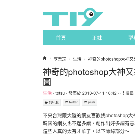
首頁
正妹
型
/
享樂玩
/
生活
/
神奇的photoshop大
神奇的photoshop
圖
生活
·
tetsu
· 發表於 2013-07-11 16:42 · ·
檢舉
列印版
twitter
plurk
不只台灣跟大陸的網友喜歡找photoshop
韓國的網友也不遑多讓，創作出好多超有意境
這些人真的太有才華了，以下節錄部分～