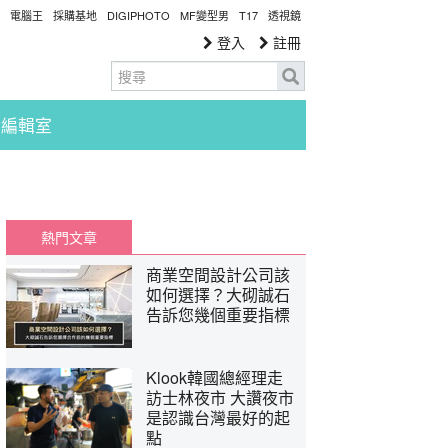
電腦王
採購基地
DIGIPHOTO
MF變型男
T17
透視鏡
登入
註冊
編輯室
熱門文章
商業空間設計公司該
如何選擇？大砌誠石
告訴您幾個重要指標
Klook韓國總經理走
訪士林夜市 大讚夜市
是認識台灣最好的起
點