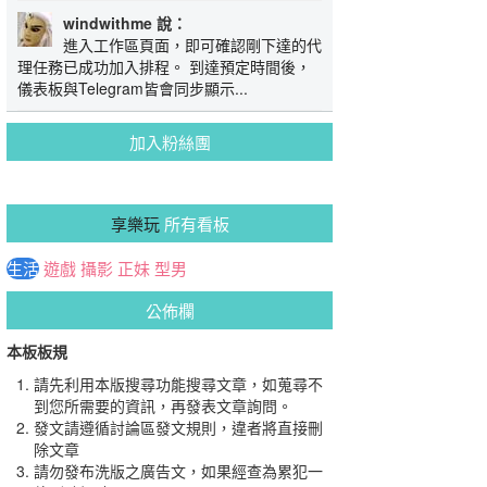
windwithme 說：
進入工作區頁面，即可確認剛下達的代
理任務已成功加入排程。 到達預定時間後，
儀表板與Telegram皆會同步顯示...
加入粉絲團
享樂玩
所有看板
生活
遊戲
攝影
正妹
型男
公佈欄
本板板規
請先利用本版搜尋功能搜尋文章，如蒐尋不
到您所需要的資訊，再發表文章詢問。
發文請遵循討論區發文規則，違者將直接刪
除文章
請勿發布洗版之廣告文，如果經查為累犯一