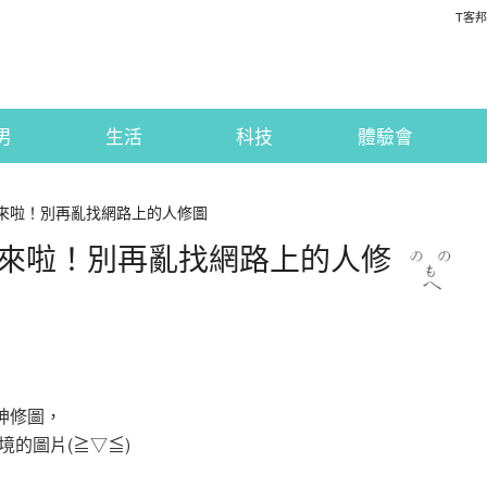
T客邦
男
生活
科技
體驗會
神又來啦！別再亂找網路上的人修圖
大神又來啦！別再亂找網路上的人修
大神修圖，
的圖片(≧▽≦)