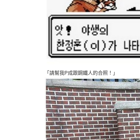
「請幫我P成跟鋼鐵人的合照！」