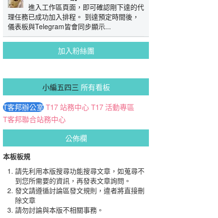
進入工作區頁面，即可確認剛下達的代
理任務已成功加入排程。 到達預定時間後，
儀表板與Telegram皆會同步顯示...
加入粉絲團
小編五四三
所有看板
T客邦辦公室
T17 站務中心
T17 活動專區
T客邦聯合站務中心
公佈欄
本板板規
請先利用本版搜尋功能搜尋文章，如蒐尋不
到您所需要的資訊，再發表文章詢問。
發文請遵循討論區發文規則，違者將直接刪
除文章
請勿討論與本版不相關事務。