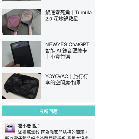
鍋底零死角｜Turnula
2.0 深炒鍋救星
NEWYES ChatGPT
智能 AI 錄音匯總卡
｜小資首選
YOYOVAC｜旅行行
李的空間魔術師
最新回應
霍小曼 說：
滿推薦掌紋 因為我家門結構的問題，
所以電子鎖裝好之後離牆壁超近 我根本沒辦