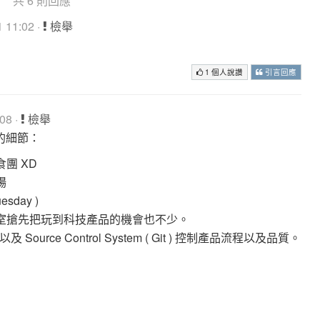
共 6 則回應
 11:02 ·
檢舉
1 個人說讚
引言回應
08 ·
檢舉
的細節：
團 XD
場
sday )
公室搶先把玩到科技產品的機會也不少。
ne ) 以及 Source Control System ( Git ) 控制產品流程以及品質。