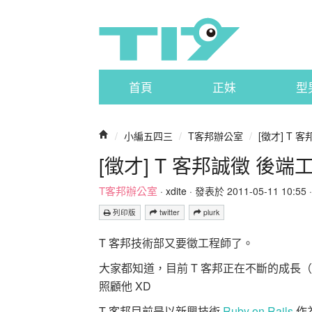
首頁
正妹
型
/
小編五四三
/
T客邦辦公室
/
[徵才] T 
[徵才] T 客邦誠徵 後端
T客邦辦公室
·
xdite
· 發表於 2011-05-11 10:55 ·
列印版
twitter
plurk
T 客邦技術部又要徵工程師了。
大家都知道，目前 T 客邦正在不斷的成長（目
照顧他 XD
T 客邦目前是以新興技術
Ruby on Rails
作