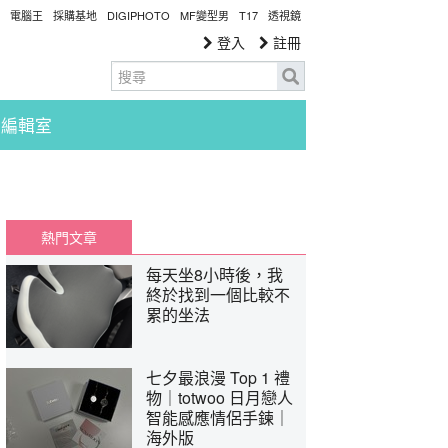
電腦王
採購基地
DIGIPHOTO
MF變型男
T17
透視鏡
登入
註冊
編輯室
熱門文章
每天坐8小時後，我
終於找到一個比較不
累的坐法
七夕最浪漫 Top 1 禮
物｜totwoo 日月戀人
智能感應情侶手鍊｜
海外版