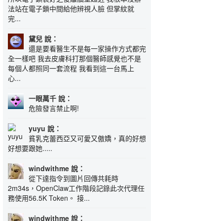
法站在電子鎖中間給他辨視人臉 但掌紋就
完...
黛兒 說：
還是要看醫生不是每一家操作方式都完
全一樣吧 我去皮膚科打那個醫師感覺也不是
每個人都照同一套流程 我看到這一台馬上
心...
一眼萬千 說：
危險發言禁止啊!
yuyu 說：
貧乳克蕾西亞又可愛又傲嬌，真的好想
好想要跟她.....
windwithme 說：
從下達指令到圖片回傳共耗時
2m34s，OpenClaw工作階段記錄此次代理任
務使用56.5K Token。 接...
windwithme 說：