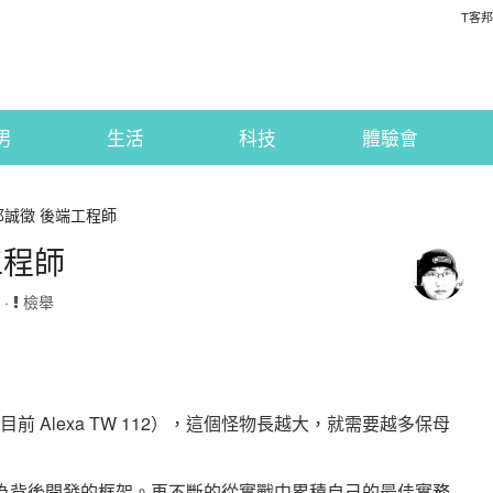
T客邦
男
生活
科技
體驗會
客邦誠徵 後端工程師
工程師
 ·
檢舉
前 Alexa TW 112），這個怪物長越大，就需要越多保母
為背後開發的框架。再不斷的從實戰中累積自己的最佳實務