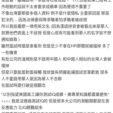
作經驗的話就不太會要求成績單 因為覺得不重要了
不像台灣要那麼多個人資料 倒不是什麼隱私 主要原因是 那是
犯法的.... 因為法律要保障求職者怕求職者被歧視
所以我投履歷一律用英文名 (因為漢語拼音會被看出來是華人,
就算他們表面上不歧視 但是心底有可能看到華人的名字就不想
通知錄取 )
雖然面試時還是會看到 但是至少不會在HR那關就被擋掉 多了
一些機會
有些公司的淺規則是不錄用中國人 和中國人相似的台灣人會被
擋掉
但是只要能面對面接觸 我就蠻有把握能讓面試官喜歡我 很多
人不愛錄用華人是因為華人不合群
在面試時要打破這個觀念
"以別指望美國員工讓你測試IQ成績。連專業知識都盡量避免"
<<<< 我是沒遇過測試IQ的 但是很多大公司的測驗題都是在測
反應能力 比IQ題難超多