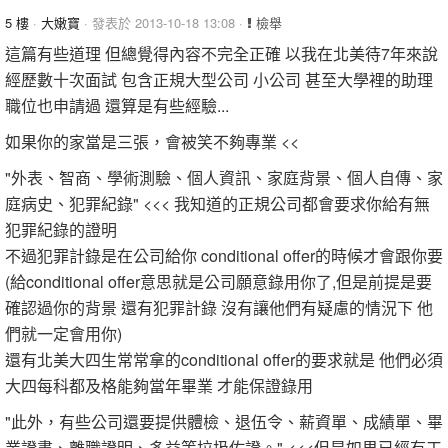
5 樓
·
大嫩寶
· 發表於 2013-10-18 13:08 ·
檢舉
這篇有些道理 但總覺得內容不完全正確 以我在北美待7年來說
經歷數十次面試 包含正規大型公司 小公司 甚至大學裡的助理
職位也申請過 還算是有些經驗...
如果你的家當是三張，會被笑不夠專業 <<
"外表、智商、學術測驗、個人資訊、家庭背景、個人自傳、家
庭病史、犯罪紀錄" <<< 我知道的正規公司都會要求你給有無
犯罪紀錄的證明
不過犯罪計錄是在公司給你 conditional offer的時候才會跟你要
(給conditional offer意思就是公司願意錄用你了,但是前提是要
確認過你的背景 還有犯罪計錄 沒有讓他們有疑慮的情況下 他
們就一定會用你)
還有北美大四生常常拿的conditional offer的要求就是 他們必須
大四每科都及格能夠當年畢業 才能保證錄用
"此外，有些公司還要提供體檢、退伍令、薪資單、成績單、畢
業證書、離職證明、多益等垃圾佐證。" <<<但是如果已經有工