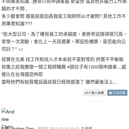
不問專業知識...通常只有申請客服 麥當勞 或其他非腦力工作那
類的才不問...
多少都會問 還是說是因為我是工程師所以才被問? 其他工作不
用專業知識???
"些大型公司，為了確保員工的卓越度，會將考試搞得很冗長，
常常一次測驗，會比上一天班還累。那這些補償，是否能向公
司討？" <<
就算在北美 找工作和找人才本來就不是對等的 供需不平衡嘛
就像之前我應徵一個工程師職務 4個位子有1200個申請者....感
覺比在台灣還恐怖耶
當時他們有給我電話面試我已經很感激了 雖然最後沒上...
2 個人說讚
引言回應
6 樓
·
Andrew Chen
· 發表於 2013-10-18 14:43 ·
檢舉