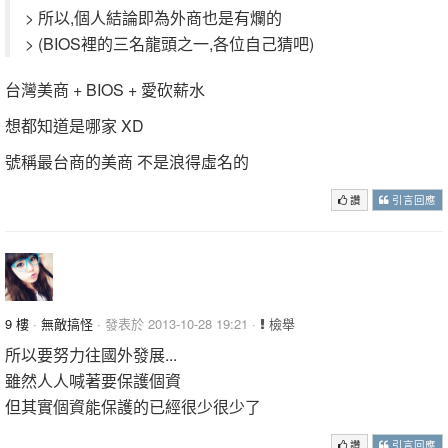
> 所以,個人結論即為外商也是有爛的
> (BIOS裡的三名龍頭之一,各位自己猜吧)
台灣美商 + BIOS + 愛砍薪水
想都知道是哪家 XD
號稱最台商的美商 不是浪得虛名的
讚
引言回應
9 樓
·
無敵搞怪
· 發表於 2013-10-28 19:21 ·
檢舉
所以要努力往國外發展...
雖然人人喊著要保護個資
但其實個資能保護的已經很少很少了
讚
引言回應