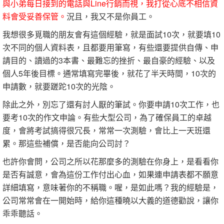
與小弟每日接到的電話與Line行銷而視，我打從心底不相信資
料會受妥善保管。
況且，我又不是你員工。
我想很多覓職的朋友會有這個經驗，就是面試10次，就要填10
次不同的個人資料表，且都要用筆寫，有些還要提供自傳、申
請目的、讀過的3本書、最難忘的挫折、最自豪的經驗、以及
個人5年後目標。通常填寫完畢後，就花了半天時間，10次的
申請數，就要蹉跎10次的光陰。
除此之外，別忘了還有討人厭的筆試。你要申請10次工作，也
要考10次的作文申論。有些大型公司，為了確保員工的卓越
度，會將考試搞得很冗長，常常一次測驗，會比上一天班還
累。那這些補償，是否能向公司討？
也許你會問，公司之所以花那麼多的測驗在你身上，是看看你
是否有誠意，會為這份工作付出心血，如果連申請表都不願意
詳細填寫，意味著你的不稱職。喔，是如此嗎？我的經驗是，
公司常常會在一開始時，給你這種曉以大義的道德勸說，讓你
乖乖聽話。