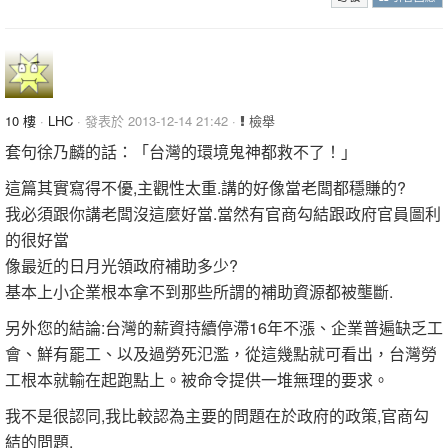
10 樓
·
LHC
· 發表於 2013-12-14 21:42 ·
檢舉
套句徐乃麟的話：「台灣的環境鬼神都救不了！」
這篇其實寫得不優,主觀性太重.講的好像當老闆都穩賺的?
我必須跟你講老闆沒這麼好當.當然有官商勾結跟政府官員圖利
的很好當
像最近的日月光領政府補助多少?
基本上小企業根本拿不到那些所謂的補助資源都被壟斷.
另外您的結論:台灣的薪資持續停滯16年不漲、企業普遍缺乏工
會、鮮有罷工、以及過勞死氾濫，從這幾點就可看出，台灣勞
工根本就輸在起跑點上。被命令提供一堆無理的要求。
我不是很認同,我比較認為主要的問題在於政府的政策,官商勾
結的問題.