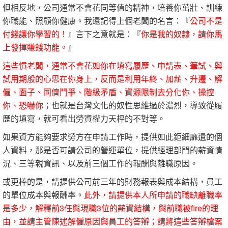
但相反地，公司通常不會花同等值的精神，培養你茁壯、訓練
你職能、照顧你健康。我還記得上個老闆的名言：『
公司不是
付錢讓你學習的！
』言下之意就是：『
你是我的奴隸，請你馬
上發揮賺錢功能。
』
這些慣老闆，通常不會花如你在填寫履歷、申請表、筆試、與
試用期般的心思在你身上，反而是利用年終、加薪、升遷、解
僱、面子、同儕鬥爭、階級矛盾、資源限制去分化你、操控
你、恐嚇你
；也就是台灣文化的奴性思維過於濃烈，導致從履
歷的填寫，就可看出勞資權力天枰的不對等。
如果資方能夠要求勞方在申請工作時，提供如此鉅細靡遺的個
人資料，那是否可請公司的營運單位，提供經理部門的薪資情
況、三等親資訊、以及前三個工作的報酬與離職原因。
或更棒的是，請提供公司前三年的財務報表與成本結構，員工
的單位成本與報酬率。
此外，請提供本人所申請的職缺離職率
是多少，解釋前3任與現職3位的薪資結構，與前職被fire的理
由，並請主管陳述解僱原因與員工的答辯；請將這些答辯檔案