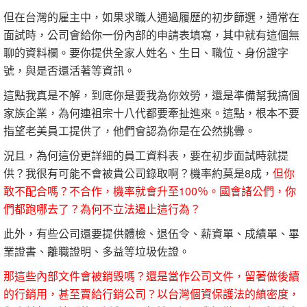
但在台灣的雇主中，如果求職人通過履歷的初步篩選，通常在
面試時，公司會給你一份內部的申請表填寫，其中就有這個無
聊的資料欄。要你提供全家人姓名、生日、職位、身份證字
號，與是否還活著等資訊。
這點我真是不解，到底你是要我為你效勞，還是準備幫我搞個
家族企業，為何連祖宗十八代都要牽扯進來。這點，根本不要
指望老美員工提供了，他們會認為你是在公然挑釁。
況且，為何這份更詳細的員工資料表，要在初步面試時就提
供？我很有可能不會被貴公司錄取啊？機率約莫是8成，
但你
敢不配合嗎？不合作，機率就會升至100％。國會諸公們，你
們都跑哪去了？為何不立法遏止這行為？
此外，有些公司還要提供體檢、退伍令、薪資單、成績單、畢
業證書、離職證明、多益等垃圾佐證。
那這些內部文件會被銷毀嗎？還是當作公司文件，留著做後續
的行銷用，甚至賣給行銷公司？以台灣個資保護法的縝密度，