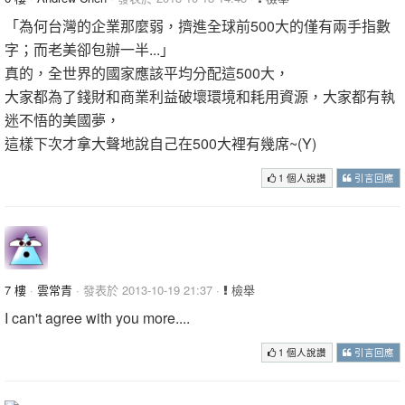
「為何台灣的企業那麼弱，擠進全球前500大的僅有兩手指數
字；而老美卻包辦一半...」
真的，全世界的國家應該平均分配這500大，
大家都為了錢財和商業利益破壞環境和耗用資源，大家都有執
迷不悟的美國夢，
這樣下次才拿大聲地說自己在500大裡有幾席~(Y)
1 個人說讚
引言回應
7 樓
·
雲常青
· 發表於 2013-10-19 21:37 ·
檢舉
I can't agree with you more....
1 個人說讚
引言回應