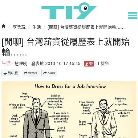
/
享樂玩
/
生活
/
[閒聊] 台灣薪資從履歷表上就開始輸……
[閒聊] 台灣薪資從履歷表上就開始
輸……
生活
·
挖哩咧
· 發表於 2013-10-17 15:45 ·
·
檢舉
夯
列印版
twitter
plurk