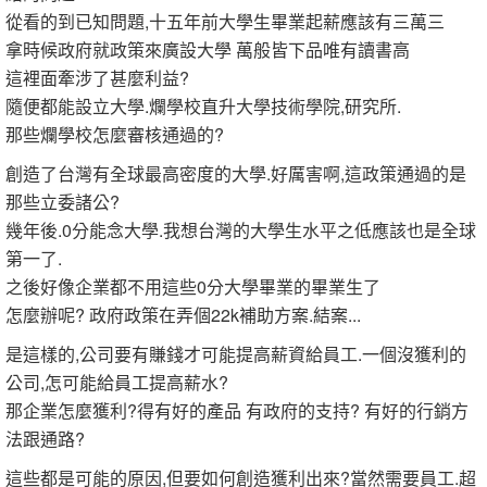
從看的到已知問題,十五年前大學生畢業起薪應該有三萬三
拿時候政府就政策來廣設大學 萬般皆下品唯有讀書高
這裡面牽涉了甚麼利益?
隨便都能設立大學.爛學校直升大學技術學院,研究所.
那些爛學校怎麼審核通過的?
創造了台灣有全球最高密度的大學.好厲害啊,這政策通過的是
那些立委諸公?
幾年後.0分能念大學.我想台灣的大學生水平之低應該也是全球
第一了.
之後好像企業都不用這些0分大學畢業的畢業生了
怎麼辦呢? 政府政策在弄個22k補助方案.結案...
是這樣的,公司要有賺錢才可能提高薪資給員工.一個沒獲利的
公司,怎可能給員工提高薪水?
那企業怎麼獲利?得有好的產品 有政府的支持? 有好的行銷方
法跟通路?
這些都是可能的原因,但要如何創造獲利出來?當然需要員工.超