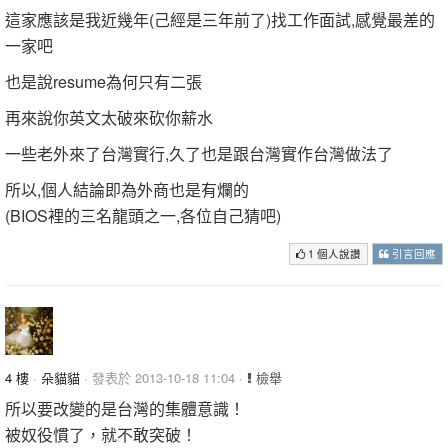
這家應該是我近幾年(己經是三年前了)找工作面試,感覺最差的
一家吧
也是說resume為何只有二張
再來說你英文太破來砍你薪水
一些老外來了台灣實行,久了也是跟台灣實作台灣做法了
所以,個人結論即為外商也是有爛的
(BIOS裡的三名龍頭之一,各位自己猜吧)
1 個人說讚
引言回應
4 樓
·
朵貓貓
· 發表於 2013-10-18 11:04 ·
檢舉
所以要改變的是台灣的集體意識！
被奴役慣了，就不敢突破！