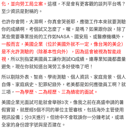
化，並向勞工局立案。
這樣，不是會有更客觀的談判平台嗎？
至少資訊是對稱的。
也許你會問，大濕啊，你真會哭爸耶，應徵工作本來就要測驗
你的成績啊，考個試又怎麼了。喔，是嗎？如果跟你說，除了
某些需要專業技術的工作如NASA、國安局、或醫療機構外，
一般而言，美國企業（位於美國外就不一定，像台灣的美企）
是不允許測驗的（除基本性向外），因為這會被視為智能歧
視
，所以別指望美國員工讓你測試IQ成績。連專業知識都盡量
避免，現在你就知道台灣勞工多好使喚了吧！
所以剔除外表、智商、學術測驗、個人資訊、家庭背景、個人
自傳、家庭病史、犯罪紀錄外，老美都是如何應徵員工啊？就
三項，
一為學歷、二為經歷、三為縝密的面試。
美國企業光面試可能就會舉辦3次，像我之前在高盛申請的暑
假實習，就歷經5個不同的單位主管審核，包括海外主管使用
視訊設備；分3天進行。但途中不會耽誤你一分鐘考試，或填
全家的身份證字號與是否建在。