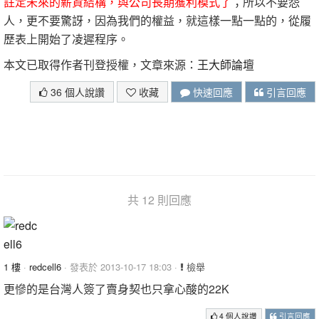
註定未來的薪資結構，與公司長期獲利模式了
；所以不要怨
人，更不要驚訝，因為我們的權益，就這樣一點一點的，從履
歷表上開始了凌遲程序。
本文已取得作者刊登授權，文章來源：
王大師論壇
36 個人說讚
收藏
快速回應
引言回應
共 12 則回應
1 樓
·
redcell6
· 發表於 2013-10-17 18:03 ·
檢舉
更慘的是台灣人簽了賣身契也只拿心酸的22K
4 個人說讚
引言回應