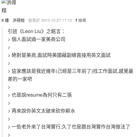
8 樓
·
洪得翔
· 發表於 2013-10-27 17:12 ·
檢舉
引述《Leon Liu》之銘言：
> 個人面試過一家美商公司
>
> 絶對是美商,面試時美國藉副總直接用英文面試
>
> 這家應該是我近幾年(己經是三年前了)找工作面試,感覺最
差的一家吧
>
> 也是說resume為何只有二張
>
> 再來說你英文太破來砍你薪水
>
> 一些老外來了台灣實行,久了也是跟台灣實作台灣做法了
>