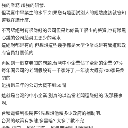
強的業務 超強的研發.
但現實中畢業生的水平,如果您有過面試別人的經驗應該就會知
道我在講什麼.
不否認絕對有很賺錢的公司但是也給員工很少的薪資,也有賺黑
心錢的公司給員工更少的薪水
這絕對都是有的,但想想這些幾乎都是大型企業或是有管道跟政
府官員打關係的.
再回到一個當老闆的問題,台灣中小企業佔了全部的企業 97%
每年開公司的老闆假設有一千家好了,一年後大概有700家是倒
閉的
能撐過三年的公司大概不到50間
這就是台灣的中小企業.別真的以為當老闆穩賺錢的.沒那種事
啊.
台積電獲利很厲害?先想想他領多少政府的補助吧.
台灣的政策有多瞎,多黑暗? 太多了數不完
金改,核四,一堆蚊子館,一堆建商圖利,財團圖利.