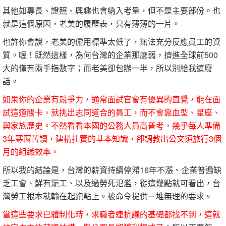
其他如專長、證照、興趣也會納入考量，但不是主要部份。也
就是這個原因，老美的履歷表，只有薄薄的一片。
也許你會說，老美的僱用標準太低了，無法充分反應員工的資
質。喔！既然這樣，為何台灣的企業那麼弱，擠進全球前500
大的僅有兩手指數字；而老美卻包辦一半，所以別給我這廢
話。
如果你的企業有競爭力，通常面試官會有優異的直覺，能在面
試這道關卡，就挑出志同道合的員工，而不會靠血型、星座、
與家族歷史。不然看看本國的公務人員高普考，幾乎每人準備
3年寒窗苦讀，建構扎實的基本知識，卻調教出公文須旅行3個
月的組織效率。
所以我的結論是，台灣的薪資持續停滯16年不漲、企業普遍缺
乏工會、鮮有罷工、以及過勞死氾濫，從這幾點就可看出，台
灣勞工根本就輸在起跑點上。被命令提供一堆無理的要求。
當這些要求已體制化時，求職者連抗議的基礎都找不到，這就