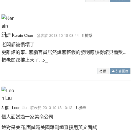
2 樓
·
Kerain Chen
· 發表於 2013-10-18 08:44 ·
檢舉
老闆都被慣壞了...
更離譜的事...無腦官員居然說無薪假的發明應該得諾貝爾獎...
把老闆都推上天了...>_
讚
引言回應
3 樓
·
Leon Liu
· 發表於 2013-10-18 10:12 ·
檢舉
個人面試過一家美商公司
絶對是美商,面試時美國藉副總直接用英文面試