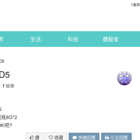
T客邦
男
生活
科技
體驗會
D5
D5
 ·
檢舉
5
創見8G*2
K吧?
讚
收藏
快速回應
引言回應