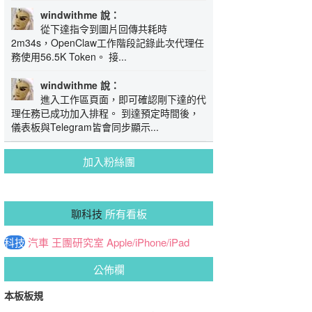
windwithme 說：
從下達指令到圖片回傳共耗時
2m34s，OpenClaw工作階段記錄此次代理任
務使用56.5K Token。 接...
windwithme 說：
進入工作區頁面，即可確認剛下達的代
理任務已成功加入排程。 到達預定時間後，
儀表板與Telegram皆會同步顯示...
加入粉絲團
聊科技
所有看板
科技
汽車
王團研究室
Apple/iPhone/iPad
公佈欄
本板板規