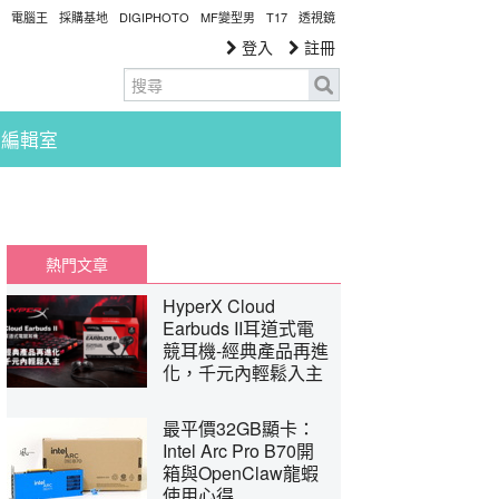
電腦王
採購基地
DIGIPHOTO
MF變型男
T17
透視鏡
登入
註冊
編輯室
熱門文章
HyperX Cloud
Earbuds II耳道式電
競耳機-經典產品再進
化，千元內輕鬆入主
最平價32GB顯卡：
Intel Arc Pro B70開
箱與OpenClaw龍蝦
使用心得