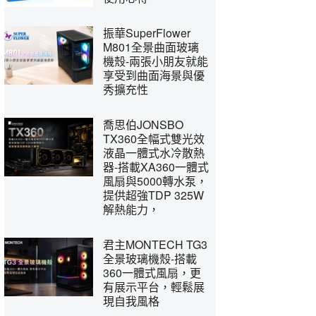
振華SuperFlower
M801全景曲面玻璃
機殼-兩張小朋友就能
享受到曲面海景與優
秀擴充性
喬思伯JONSBO
TX360全幅式雙光效
液晶一體式水冷散熱
器-搭載XA360一體式
風扇與5000轉水泵，
提供超強TDP 325W
解熱能力，
君主MONTECH TG3
全景玻璃機殼-搭載
360一體式風扇，更
有展示平台，輕鬆展
現自我風格