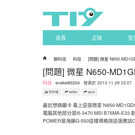
首頁
正妹
型
/
聊科技
/
科技
/
[問題] 微星 N650-MD1G
[問題] 微星 N650-MD1G
科技
·
snakei66204
· 發表於 2013-11-29 23:07 ·
列印版
twitter
plurk
最近想換顯卡 看上這張微星 N650-MD1GD
電腦其他部分是I5-3470 MSI B75MA-E33 
POWER是海韻G-550這樣規格搭這張應該O