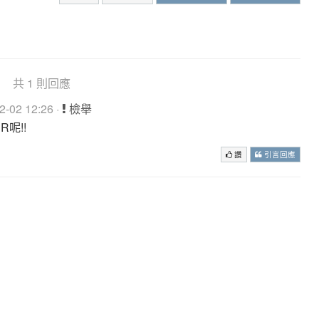
共 1 則回應
-02 12:26 ·
檢舉
呢!!
讚
引言回應