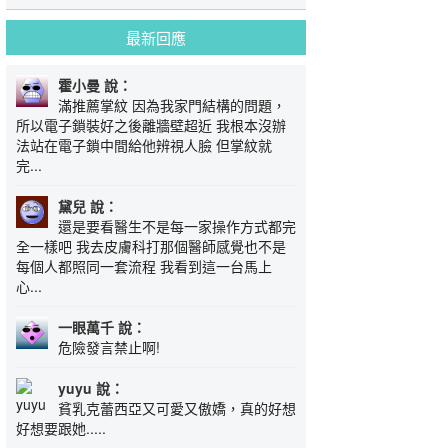
最新回應
霍小曼 說：
滿推薦掌紋 因為我家門結構的問題，
所以電子鎖裝好之後離牆壁超近 我根本沒辦
法站在電子鎖中間給他辨視人臉 但掌紋就
完...
黛兒 說：
還是要看醫生不是每一家操作方式都完
全一樣吧 我去皮膚科打那個醫師感覺也不是
每個人都照同一套流程 我看到這一台馬上
心...
一眼萬千 說：
危險發言禁止啊!
yuyu 說：
貧乳克蕾西亞又可愛又傲嬌，真的好想
好想要跟她.....