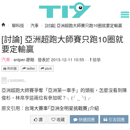
/
聊科技
/
汽車
/
[討論] 亞洲超跑大師賽只跑10圈就要定輸贏
[討論] 亞洲超跑大師賽只跑10圈就
要定輸贏
汽車
·
sniper-廖剛
· 發表於 2013-12-11 10:55 · ·
檢舉
列印版
twitter
plurk
亞洲超跑大師賽爭奪「亞洲第一車手」的頭銜，怎麼沒看到陳
俊杉，林帛亨這兩位有參加呢？╮(╯_╰)╭
原文引用：
台灣大賽車｢亞洲全明星挑戰賽｣介紹
讚
收藏
快速回應
引言回應