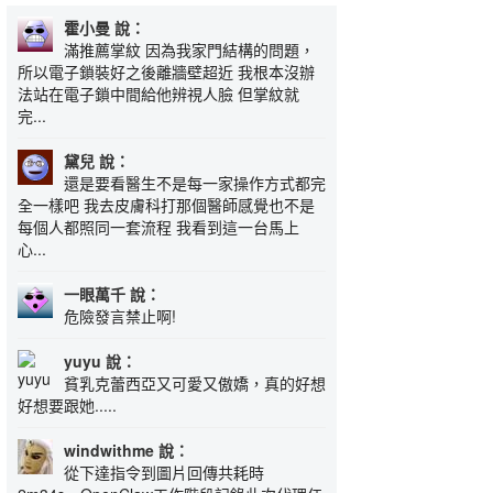
霍小曼 說：
滿推薦掌紋 因為我家門結構的問題，
所以電子鎖裝好之後離牆壁超近 我根本沒辦
法站在電子鎖中間給他辨視人臉 但掌紋就
完...
黛兒 說：
還是要看醫生不是每一家操作方式都完
全一樣吧 我去皮膚科打那個醫師感覺也不是
每個人都照同一套流程 我看到這一台馬上
心...
一眼萬千 說：
危險發言禁止啊!
yuyu 說：
貧乳克蕾西亞又可愛又傲嬌，真的好想
好想要跟她.....
windwithme 說：
從下達指令到圖片回傳共耗時