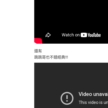
還有
跳跳哥也不錯經典!!!