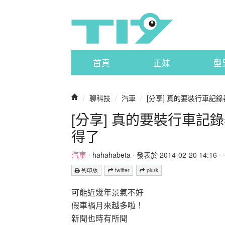
首頁
正妹
型
/
聊科技
/
汽車
/
[分享] 真的要裝行車記
[分享] 真的要裝行車
得了
汽車
·
hahahabeta
· 發表於 2014-02-20 14:16 · 
列印版
twitter
plurk
可能近幾年景氣不好
假車禍月來越多啦！
新聞也時有所聞