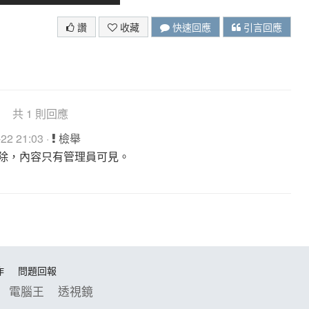
讚
收藏
快速回應
引言回應
共 1 則回應
2 21:03 ·
檢舉
除，內容只有管理員可見。
作
問題回報
電腦王
透視鏡