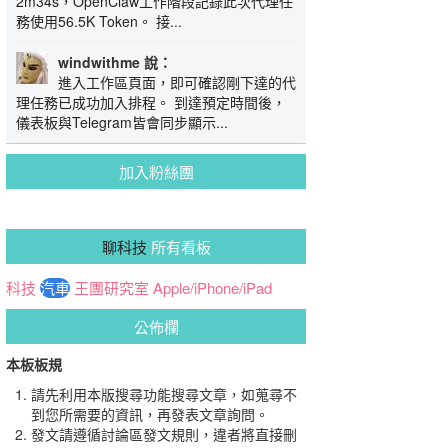
2m34s，OpenClaw工作階段記錄此次代理任
務使用56.5K Token。 接...
windwithme 說：
進入工作區頁面，即可確認剛下達的代
理任務已成功加入排程。 到達預定時間後，
儀表板與Telegram皆會同步顯示...
加入粉絲團
聊科技
所有看板
科技
汽車
王團研究室
Apple/iPhone/iPad
公佈欄
本板板規
請先利用本版搜尋功能搜尋文章，如蒐尋不
到您所需要的資訊，再發表文章詢問。
發文請遵循討論區發文規則，違者將直接刪