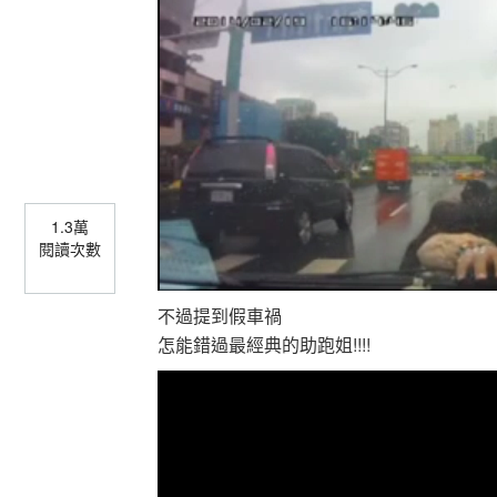
1.3萬
閱讀次數
不過提到假車禍
怎能錯過最經典的助跑姐!!!!