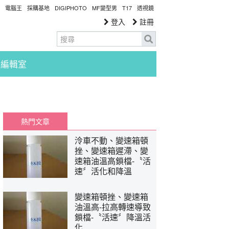
電腦王
採購基地
DIGIPHOTO
MF變型男
T17
透視鏡
登入
註冊
編輯室
熱門文章
泠車不動、變速箱頓
挫、變速箱遲滯、變
速箱油溫高鎖檔-〝活
速〞活化和降溫
變速箱頓挫、變速箱
油溫高-拉高轉速導致
鎖檔-〝活速〞降溫活
化