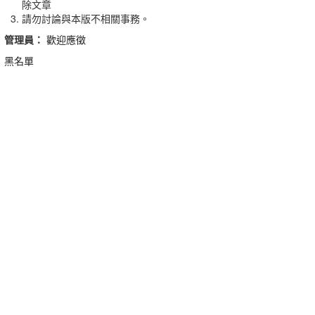
除文章
請勿討論與本版不相關事務。
管理員：
歡迎應徵
黑名單