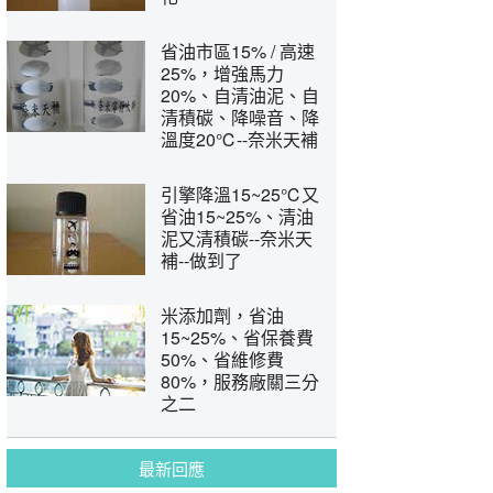
省油市區15% / 高速
25%，增強馬力
20%、自清油泥、自
清積碳、降噪音、降
溫度20℃--奈米天補
引擎降溫15~25℃又
省油15~25%、清油
泥又清積碳--奈米天
補--做到了
米添加劑，省油
15~25%、省保養費
50%、省維修費
80%，服務廠關三分
之二
最新回應