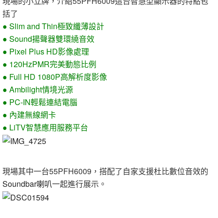
現場的小立牌，介紹55PFH6009這台智慧型顯示器的特點包
括了
● Slim and Thin極致纖薄設計
● Sound揚聲器雙環繞音效
● Pixel Plus HD影像處理
● 120HzPMR完美動態比例
● Full HD 1080P高解析度影像
● Ambilight情境光源
● PC-IN輕鬆連結電腦
● 內建無線網卡
● LiTV智慧應用服務平台
現場其中一台55PFH6009，搭配了自家支援杜比數位音效的
Soundbar喇叭
一起進行展示。