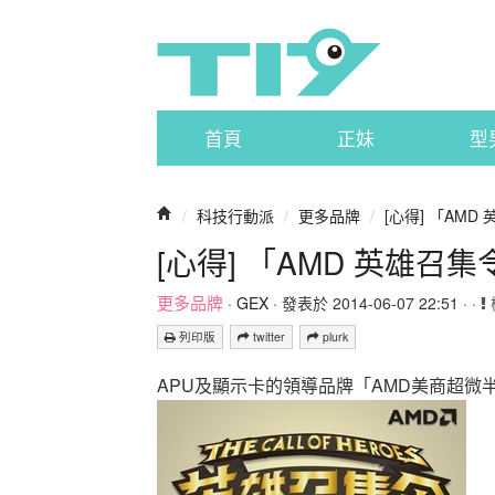
首頁
正妹
型
/
科技行動派
/
更多品牌
/
[心得] 「AM
[心得] 「AMD 英雄召
更多品牌
·
GEX
· 發表於 2014-06-07 22:51 · ·
列印版
twitter
plurk
APU及顯示卡的領導品牌「AMD美商超微