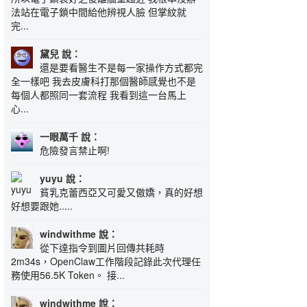
法站在電子鎖中間給他辨視人臉 但掌紋就
完...
黛兒 說：
還是要看醫生不是每一家操作方式都完
全一樣吧 我去皮膚科打那個醫師感覺也不是
每個人都照同一套流程 我看到這一台馬上
心...
一眼萬千 說：
危險發言禁止啊!
yuyu 說：
貧乳克蕾西亞又可愛又傲嬌，真的好想
好想要跟她.....
windwithme 說：
從下達指令到圖片回傳共耗時
2m34s，OpenClaw工作階段記錄此次代理任
務使用56.5K Token。 接...
windwithme 說：