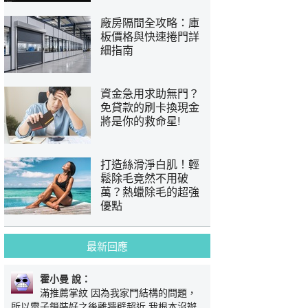
廠房隔間全攻略：庫
板價格與快速捲門詳
細指南
資金急用求助無門？
免貸款的刷卡換現金
將是你的救命星!
打造絲滑淨白肌！輕
鬆除毛竟然不用破
萬？熱蠟除毛的超強
優點
最新回應
霍小曼 說：
滿推薦掌紋 因為我家門結構的問題，
所以電子鎖裝好之後離牆壁超近 我根本沒辦