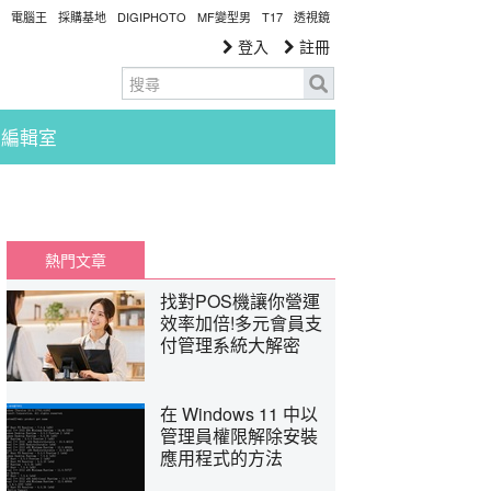
電腦王
採購基地
DIGIPHOTO
MF變型男
T17
透視鏡
登入
註冊
編輯室
熱門文章
找對POS機讓你營運
效率加倍!多元會員支
付管理系統大解密
在 Windows 11 中以
管理員權限解除安裝
應用程式的方法