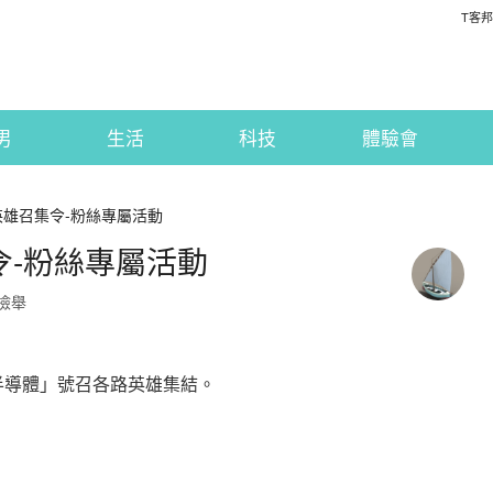
T客邦
男
生活
科技
體驗會
D 英雄召集令-粉絲專屬活動
集令-粉絲專屬活動
檢舉
半導體」號召各路英雄集結。