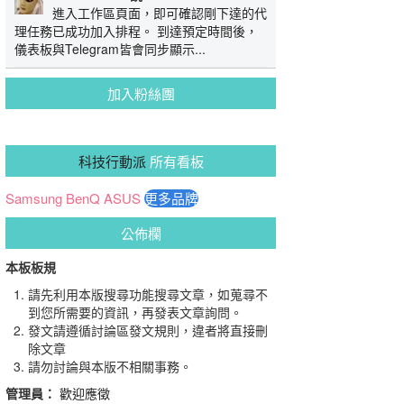
進入工作區頁面，即可確認剛下達的代
理任務已成功加入排程。 到達預定時間後，
儀表板與Telegram皆會同步顯示...
加入粉絲團
科技行動派
所有看板
Samsung
BenQ
ASUS
更多品牌
公佈欄
本板板規
請先利用本版搜尋功能搜尋文章，如蒐尋不
到您所需要的資訊，再發表文章詢問。
發文請遵循討論區發文規則，違者將直接刪
除文章
請勿討論與本版不相關事務。
管理員：
歡迎應徵