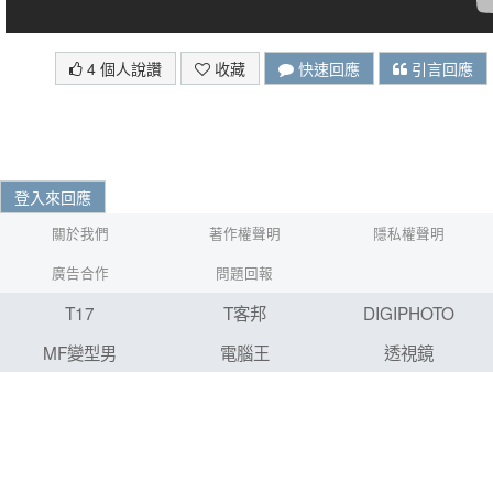
4 個人說讚
收藏
快速回應
引言回應
登入來回應
關於我們
著作權聲明
隱私權聲明
廣告合作
問題回報
T17
T客邦
DIGIPHOTO
MF變型男
電腦王
透視鏡