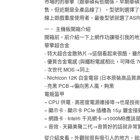
市場的的華擎（跟華碩有些關係，早期華碩
售，但近期是全產品線了），型號則選擇了
線上遊戲重度使用者，最後型號就選了ASRock Fat
一、 主機板開箱介紹
開箱前，前介紹一下上網作功課吸引我的地
華擎超合金
- 特大超合金散熱片→這個看起來很酷，雖
- 優質合金電感 (與鐵粉電感相比，可降低 
- 次世代 MOS→同上
- Nichicon 12K 白金電容 (日本
- 亮黑 PCB→偏向男人風，夠黑
電競盔甲
» CPU 供電 - 高密度電源連接埠→也是技
» 顯示卡 - 顯示卡 PCIe 插槽為 15μ 鍍金
» 網路卡 - Intel® 千兆網卡→1000MB
» 音效 - 天籟美聲二代→音質好的話就非常
從介紹來看，外觀就很有吸引人的地方，就