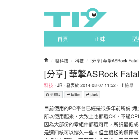
首頁
正妹
型
/
聊科技
/
科技
/
[分享] 華擎ASRock Fatal1t
[分享] 華擎ASRock Fatal
科技
·
JR
· 發表於 2014-08-07 11:52 · ·
檢舉
列印版
twitter
plurk
目前使用的PC平台已經是很多年前所謂”烤土豆
所以使用起來，大致上也都還OK，不過C
因為大部份的零組件都還可用，所謂最低成
是選四核可以撐久一些。但主機板的選擇就