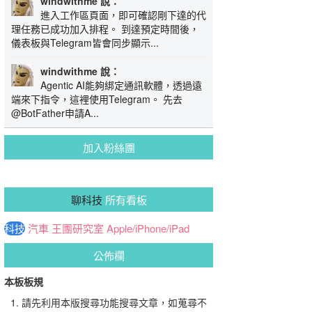
windwithme 說：
進入工作區頁面，即可確認剛下達的代
理任務已成功加入排程。 到達預定時間後，
儀表板與Telegram皆會同步顯示...
windwithme 說：
Agentic AI能夠綁定通訊軟體，透過遠
端來下指令，這裡使用Telegram。 先去
@BotFather申請A...
加入粉絲團
聊科技
所有看板
科技
汽車
王團研究室
Apple/iPhone/iPad
公佈欄
本板板規
請先利用本版搜尋功能搜尋文章，如蒐尋不