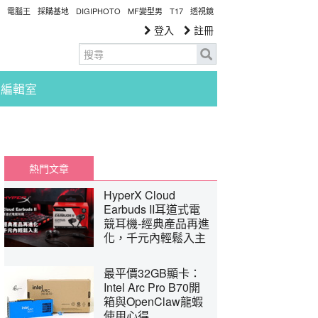
電腦王
採購基地
DIGIPHOTO
MF變型男
T17
透視鏡
登入
註冊
編輯室
熱門文章
HyperX Cloud
Earbuds II耳道式電
競耳機-經典產品再進
化，千元內輕鬆入主
最平價32GB顯卡：
Intel Arc Pro B70開
箱與OpenClaw龍蝦
使用心得