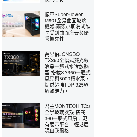
振華SuperFlower
M801全景曲面玻璃
機殼-兩張小朋友就能
享受到曲面海景與優
秀擴充性
喬思伯JONSBO
TX360全幅式雙光效
液晶一體式水冷散熱
器-搭載XA360一體式
風扇與5000轉水泵，
提供超強TDP 325W
解熱能力，
君主MONTECH TG3
全景玻璃機殼-搭載
360一體式風扇，更
有展示平台，輕鬆展
現自我風格