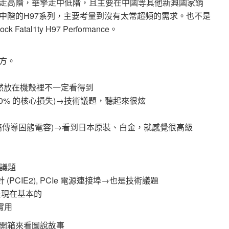
走高階，華擎走中低階，且主要在中國等其他新興國家銷
中階的H97系列，主要考量到沒有太常超頻的需求。也不是
al1ty H97 Performance。
方。
然放在機殼裡不一定看得到
70% 的核心損失)→技術議題，聽起來很炫
原裝高品質高傳導固態電容)→看到日本原裝、白金，就感覺很高級
術議題
接針 (PCIE2), PCIe 電源連接埠→也是技術議題
應該是現在基本的
實用
開箱來看圖說故事