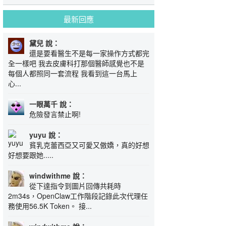
最新回應
黛兒 說：
還是要看醫生不是每一家操作方式都完
全一樣吧 我去皮膚科打那個醫師感覺也不是
每個人都照同一套流程 我看到這一台馬上
心...
一眼萬千 說：
危險發言禁止啊!
yuyu 說：
貧乳克蕾西亞又可愛又傲嬌，真的好想
好想要跟她.....
windwithme 說：
從下達指令到圖片回傳共耗時
2m34s，OpenClaw工作階段記錄此次代理任
務使用56.5K Token。 接...