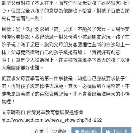
離型父母對孩子不太在乎，而放任型父母對孩子雖然很有同理
心，但是完全以孩子的意思為依歸也不恰當，對孩子百依百順
只有百害而無一利！
目標：從「低」要求到「高」要求，不隨孩子起舞、立場堅定
周佳敏老師說，我曾聽過一對父母帶小孩到朋友家玩，孩子在
院子玩了滿手泥巴，跑到父母朋友客廳裡往全新的白沙發上一
抹，父母竟然還對自己的孩子讚揚有加：「寶寶好有創意
哦！」真是令人嘆為觀止，在這種教養風格下長大的孩子以後
人際關係要好也難。
低要求父母要學習的第一件事就是：知道自己應該要求孩子什
麼，再對孩子設定標準與規範。其次，必須做到立場堅定，不
能老是跟著孩子的喜怒哀樂起舞，才不會養出無法無天的小怪
物喔！
文章轉載自 台灣兒童教育發展促進協會
http://www.tacd.com.tw/news_show.php?id=262
讚
收藏
快速回應
引言回應