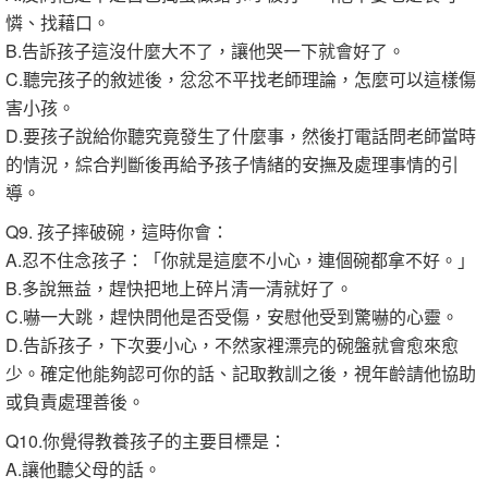
憐、找藉口。
B.告訴孩子這沒什麼大不了，讓他哭一下就會好了。
C.聽完孩子的敘述後，忿忿不平找老師理論，怎麼可以這樣傷
害小孩。
D.要孩子說給你聽究竟發生了什麼事，然後打電話問老師當時
的情況，綜合判斷後再給予孩子情緒的安撫及處理事情的引
導。
Q9. 孩子摔破碗，這時你會：
A.忍不住念孩子：「你就是這麼不小心，連個碗都拿不好。」
B.多說無益，趕快把地上碎片清一清就好了。
C.嚇一大跳，趕快問他是否受傷，安慰他受到驚嚇的心靈。
D.告訴孩子，下次要小心，不然家裡漂亮的碗盤就會愈來愈
少。確定他能夠認可你的話、記取教訓之後，視年齡請他協助
或負責處理善後。
Q10.你覺得教養孩子的主要目標是：
A.讓他聽父母的話。