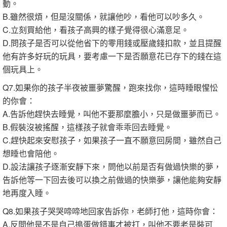
動。
B.雖然很煩，但是沒關係，就讓他吵，看他可以吵多久。
C.立刻買給他，看孩子高興的樣子覺得很心滿意足。
D.問孩子是否可以從他省下的零用錢或壓歲錢扣款，並且提醒
他有許多好玩的玩具，要考慮一下是否願意花已存下的錢在這
個玩具上。
Q7.如果你的孩子半夜被噩夢驚醒，跑來找你，這時睡眼惺忪
的你會：
A.告訴他趕快去睡覺，叫他不要那麼膽小，只是做噩夢而已。
B.假裝沒被搖醒，這樣孩子就會乖乖回去睡覺。
C.趕快起來安慰孩子，如果孩子一直不願意回房間，雖然自己
想睡也會陪他。
D.設法讓孩子逐漸安靜下來，問他以前是否有做過快樂的夢，
告訴他等一下回去後可以換之前做過的快樂夢，讓他能夠安靜
地再度入睡。
Q8.如果孩子哭哭啼啼地回家告訴你，老師打他，這時你會：
A.反問他是不是自己搗蛋做錯事才被打，叫他不要老是裝可