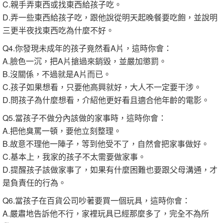
C.親手弄東西或找東西給孩子吃。
D.弄一些東西給孩子吃，跟他說從明天起晚餐要吃飽，並說明
三更半夜找東西吃為什麼不好。
Q4.你發現未成年的孩子竟然看A片，這時你會：
A.臉色一沉，把A片搶過來銷毀，並嚴加懲罰。
B.沒關係，不過就是A片而已。
C.孩子如果想看，只要他高興就好，大人不一定要干涉。
D.問孩子為什麼想看，介紹他更好看且適合他年齡的電影。
Q5.當孩子不做分內該做的家事時，這時你會：
A.把他臭罵一頓，要他立刻整理。
B.故意不理他一陣子，等到他受不了，自然會把家事做好。
C.基本上，我家的孩子不太需要做家事。
D.提醒孩子該做家事了，如果有什麼困難也要跟父母溝通，才
是負責任的行為。
Q6.當孩子在百貨公司吵著要買一個玩具，這時你會：
A.嚴肅地告訴他不行，家裡玩具已經那麼多了，完全不為所