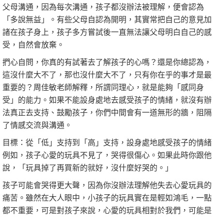
父母溝通，因為每次溝通，孩子都沒辦法被理解，便會認為
「多說無益」。有些父母自認為開明，其實常把自己的意見加
諸在孩子身上，孩子多方嘗試後一直無法讓父母明白自己的感
受，自然會放棄。
捫心自問，你真的有試著去了解孩子的心嗎？還是你總認為，
這沒什麼大不了，那也沒什麼大不了，只有你在乎的事才是最
重要的？周佳敏老師解釋，所謂同理心，就是能夠「感同身
受」的能力。如果不能設身處地去感受孩子的情緒，就沒有辦
法真正去支持、鼓勵孩子，你們中間會有一道無形的牆，阻隔
了情感交流與溝通。
目標：從「低」支持到「高」支持，設身處地感受孩子的情緒
例如，孩子心愛的玩具不見了，哭得很傷心。如果此時你跟他
說，「玩具掉了再買新的就好，沒什麼好哭的。」
孩子可能會哭得更大聲，因為你沒辦法理解他失去心愛玩具的
痛苦。雖然在大人眼中，小孩子的玩具實在是輕如鴻毛，一點
都不重要，可是對孩子來說，心愛的玩具相對於我們，可能是