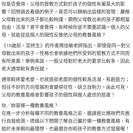
你是否覺得，父母的管教方式對於孩子的個性有著莫大的影
響？回想過去看過的例子，是否可以歸納出這樣的發現：嚴格
父母敎出來的孩子都比較拘謹，開明父母敎出來的孩子都相當
自由、活潑？會不會覺得，有時候你並不需要認識一個人的父
母，就能從這個人的個性反推他父母的教養風格？
《10歲前，定終生》的作者周佳敏老師指出，即使是同一對父
母敎出來的孩子，性格也會依據他們所受到的管教方式不同而
有所差異！舉例來說，一般父母對於老大的要求比較多，因此
老大通常較有責任感。
通常較疼愛老麼，也就造就老麼的個性較為活潑、有創造力；
但往不好的方向發展則會變得任性、缺乏自制力。由此可見，
父母的教養風格會影響孩子的個性與做人處世的態度！
你╱妳是哪一種教養風格？
在進一步分析每種不同的教養風格之前，邀請爸比媽咪們先進
行自我檢測，透過以下問題了解自己屬於哪一種教養風格，有
助於未來朝向最理想、也最適合你和孩子的教養方式發展喔！