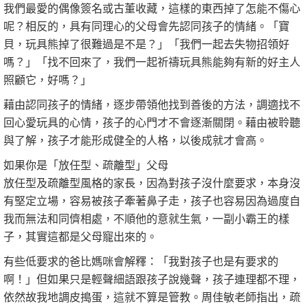
我們最愛的偶像簽名或古董收藏，這樣的東西掉了怎能不傷心
呢？相反的，具有同理心的父母會先認同孩子的情緒。「寶
貝，玩具熊掉了很難過是不是？」「我們一起去失物招領好
嗎？」「找不回來了，我們一起祈禱玩具熊能夠有新的好主人
照顧它，好嗎？」
藉由認同孩子的情緒，逐步帶領他找到善後的方法，調適找不
回心愛玩具的心情，孩子的心門才不會逐漸關閉。藉由被聆聽
與了解，孩子才能形成健全的人格，以後成就才會高。
如果你是「放任型、疏離型」父母
放任型及疏離型風格的家長，因為對孩子沒什麼要求，本身沒
有堅定立場，容易被孩子牽著鼻子走，孩子也容易因為過度自
我而無法和同儕相處，不順他的意就生氣，一副小霸王的樣
子，其實這都是父母寵出來的。
有些低要求的爸比媽咪會解釋：「我對孩子也是有要求的
啊！」但如果只是輕聲細語跟孩子說幾聲，孩子連理都不理，
依然故我地調皮搗蛋，這就不算是管教。周佳敏老師指出，疏