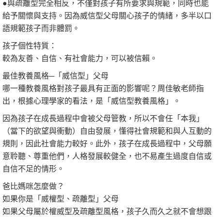
●與疏離型完全相反，不僅對孩子有所要求與規範，同時也能
給予關懷與支持。因為威信型父母關心孩子的情緒，多半以口
語規範孩子而非體罰。
孩子個性特質：
較為友善、自信、有社會能力，可以被信賴。
最佳教養風格─「威信型」父母
哪一種教養風格對孩子最具有正面的影響呢？周佳敏老師指
出，根據心理學家的看法，是「威信型教養風格」。
因為孩子在成長過程中會被父母管教，所以不會任「本我」
（當下的欲望與衝動）自由發展，懂得社會規範和與人互動的
規則，因此社會能力較好。此外，孩子在成長過程中，父母願
意聆聽、尊重他們，人格發展較健全，也不易產生過度自信或
自信不足的情形。
爸比媽咪怎麼做？
如果你是「威權型、疏離型」父母
如果父母屬於權威型及疏離型風格，孩子久而久之就不會想跟