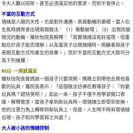
令大人難以招架，甚至必須滿足他的需求，否則不會停止。
不當的互動方式
情緒是人類的天性，也是對外溝通、表達動機的基礎，當人在
生氣時通常會出現兩個做法：（1）衝動破壞；（2）出現改變
現況的動機，羅秋怡院長解釋：「其實情緒沒有好或壞，但重
點在於孩子能否理解；以及當孩子出現情緒時，照顧者與孩子
長期互動方式所產生的效果。」至於不當的互動方式大致可分
為下列幾種：
NG》一哭就滿足
羅秋怡院長曾遇過一個孩子只要哭鬧，媽媽立刻帶他去買他喜
歡的玩具，羅院長表示：「這個做法彷彿在教導孩子：『你要
玩具嗎？趕快哭吧！』如此一來，孩子不僅不用學習開口表
達、解釋需求，當孩子拿到新玩具時，壞情緒立即受到安撫，
他的注意力馬上轉移到新玩具上，但是，人生時不時有壞情緒
出現，孩子如何學習與之共處？」
大人被小孩的情緒控制