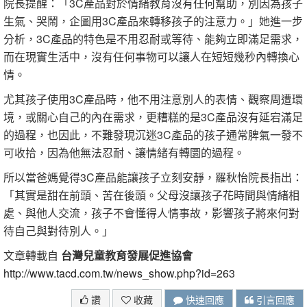
院長提醒：「3C產品對於情緒教育沒有任何幫助，別因為孩子
生氣、哭鬧，企圖用3C產品來轉移孩子的注意力。」她進一步
分析，3C產品的特色是不用忍耐或等待、能夠立即滿足需求，
而在現實生活中，沒有任何事物可以讓人在短短幾秒內轉換心
情。
尤其孩子使用3C產品時，他不用注意別人的表情、觀察周遭環
境，或關心自己的內在需求，更糟糕的是3C產品沒有延宕滿足
的過程，也因此，不難發現沉迷3C產品的孩子通常脾氣一發不
可收拾，因為他無法忍耐、讓情緒有轉圜的過程。
所以當爸媽覺得3C產品能讓孩子立刻安靜，羅秋怡院長指出：
「其實是甜在前頭、苦在後頭。父母沒讓孩子花時間與情緒相
處、與他人交流，孩子不會懂得人情事故，影響孩子將來何對
待自己與對待別人。」
文章轉載自
台灣兒童教育發展促進協會
http://www.tacd.com.tw/news_show.php?id=263
讚
收藏
快速回應
引言回應