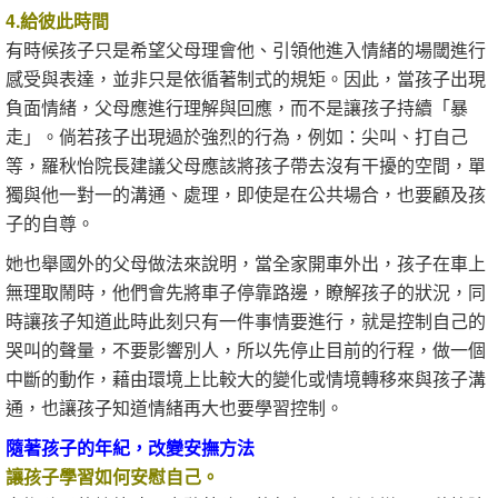
4.給彼此時間
有時候孩子只是希望父母理會他、引領他進入情緒的場閾進行
感受與表達，並非只是依循著制式的規矩。因此，當孩子出現
負面情緒，父母應進行理解與回應，而不是讓孩子持續「暴
走」。倘若孩子出現過於強烈的行為，例如：尖叫、打自己
等，羅秋怡院長建議父母應該將孩子帶去沒有干擾的空間，單
獨與他一對一的溝通、處理，即使是在公共場合，也要顧及孩
子的自尊。
她也舉國外的父母做法來說明，當全家開車外出，孩子在車上
無理取鬧時，他們會先將車子停靠路邊，瞭解孩子的狀況，同
時讓孩子知道此時此刻只有一件事情要進行，就是控制自己的
哭叫的聲量，不要影響別人，所以先停止目前的行程，做一個
中斷的動作，藉由環境上比較大的變化或情境轉移來與孩子溝
通，也讓孩子知道情緒再大也要學習控制。
隨著孩子的年紀，改變安撫方法
讓孩子學習如何安慰自己。