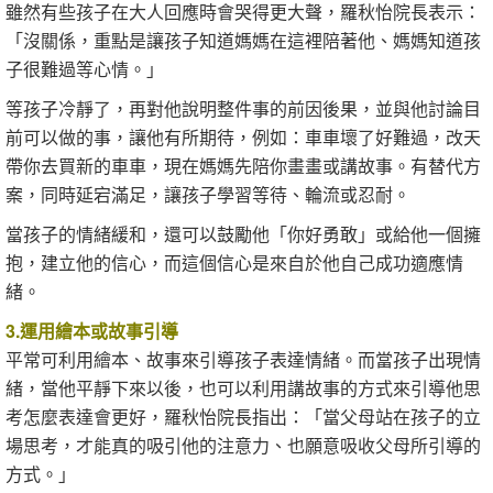
雖然有些孩子在大人回應時會哭得更大聲，羅秋怡院長表示：
「沒關係，重點是讓孩子知道媽媽在這裡陪著他、媽媽知道孩
子很難過等心情。」
等孩子冷靜了，再對他說明整件事的前因後果，並與他討論目
前可以做的事，讓他有所期待，例如：車車壞了好難過，改天
帶你去買新的車車，現在媽媽先陪你畫畫或講故事。有替代方
案，同時延宕滿足，讓孩子學習等待、輪流或忍耐。
當孩子的情緒緩和，還可以鼓勵他「你好勇敢」或給他一個擁
抱，建立他的信心，而這個信心是來自於他自己成功適應情
緒。
3.運用繪本或故事引導
平常可利用繪本、故事來引導孩子表達情緒。而當孩子出現情
緒，當他平靜下來以後，也可以利用講故事的方式來引導他思
考怎麼表達會更好，羅秋怡院長指出：「當父母站在孩子的立
場思考，才能真的吸引他的注意力、也願意吸收父母所引導的
方式。」