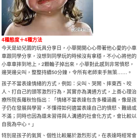
4種態度＋4種方法
今天是幼兒園的玩具分享日，小華開開心心帶著他心愛的小車
車跟同學分享，沒想到同學玩的時候沒有拿穩，不小心將他的
小車車摔到地上，2顆輪子掉出來，小華對此感到非常憤怒，
邊哭邊尖叫，整整持續50分鐘，令所有老師束手無策……。
孩子不當表達情緒的方式，例如：尖叫、哭鬧、摔東西、咬
人、打自己的頭等激烈行為，其實亦為溝通方式，上善心理治
療所院長羅秋怡指出：「情緒不當表達包含多種涵義，像是孩
子仍在發展與學習，不懂得如何適當表達自己的憤怒、難過或
不滿；同時也因為還未習得與人溝通的社會化方式，會比較以
自我為中心。」
特別是孩子的氣質、個性比較屬於激烈形式，在表達時經常會