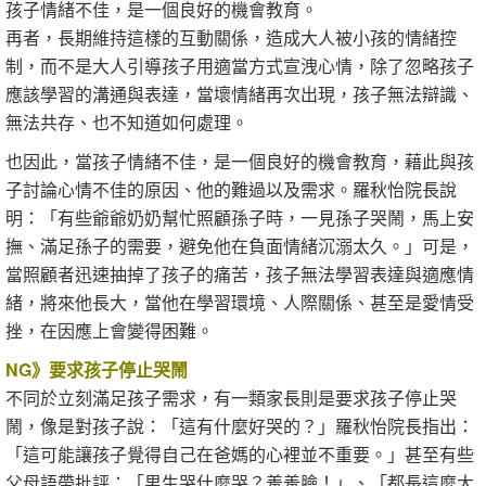
孩子情緒不佳，是一個良好的機會教育。
再者，長期維持這樣的互動關係，造成大人被小孩的情緒控
制，而不是大人引導孩子用適當方式宣洩心情，除了忽略孩子
應該學習的溝通與表達，當壞情緒再次出現，孩子無法辯識、
無法共存、也不知道如何處理。
也因此，當孩子情緒不佳，是一個良好的機會教育，藉此與孩
子討論心情不佳的原因、他的難過以及需求。羅秋怡院長說
明：「有些爺爺奶奶幫忙照顧孫子時，一見孫子哭鬧，馬上安
撫、滿足孫子的需要，避免他在負面情緒沉溺太久。」可是，
當照顧者迅速抽掉了孩子的痛苦，孩子無法學習表達與適應情
緒，將來他長大，當他在學習環境、人際關係、甚至是愛情受
挫，在因應上會變得困難。
NG》要求孩子停止哭鬧
不同於立刻滿足孩子需求，有一類家長則是要求孩子停止哭
鬧，像是對孩子說：「這有什麼好哭的？」羅秋怡院長指出：
「這可能讓孩子覺得自己在爸媽的心裡並不重要。」甚至有些
父母語帶批評：「男生哭什麼哭？羞羞臉！」、「都長這麼大