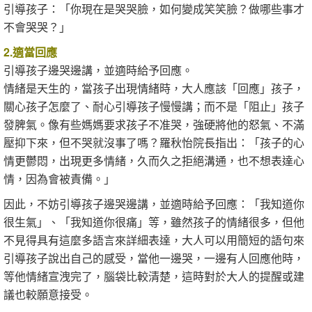
引導孩子：「你現在是哭哭臉，如何變成笑笑臉？做哪些事才
不會哭哭？」
2.適當回應
引導孩子邊哭邊講，並適時給予回應。
情緒是天生的，當孩子出現情緒時，大人應該「回應」孩子，
關心孩子怎麼了、耐心引導孩子慢慢講；而不是「阻止」孩子
發脾氣。像有些媽媽要求孩子不准哭，強硬將他的怒氣、不滿
壓抑下來，但不哭就沒事了嗎？羅秋怡院長指出：「孩子的心
情更鬱悶，出現更多情緒，久而久之拒絕溝通，也不想表達心
情，因為會被責備。」
因此，不妨引導孩子邊哭邊講，並適時給予回應：「我知道你
很生氣」、「我知道你很痛」等，雖然孩子的情緒很多，但他
不見得具有這麼多語言來詳細表達，大人可以用簡短的語句來
引導孩子說出自己的感受，當他一邊哭，一邊有人回應他時，
等他情緒宣洩完了，腦袋比較清楚，這時對於大人的提醒或建
議也較願意接受。