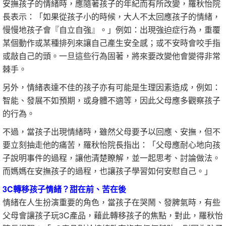
安撫孩子的情緒時，應隨著孩子的年紀而有所改變，羅秋怡院
長表示：「如果從孩子小的時候，大人不太回應孩子的情緒，
慢慢地孩子會『自立自強』。」例如：出現強迫症行為，重覆
某個動作或某種排列來讓自己產生安全感；或不安時會咬手指
或敲自己的頭。一旦這些行為固著，將來要改變他會變得非常
棘手。
另外，情緒表達不佳的孩子亦有可能是生理因素造成，例如：
智能、發展不如預期，或身體不適等，因此父母應多觀察孩子
的行為。
不過，當孩子出現情緒時，雖然父母要予以回應、安撫，但不
要立刻抽走他的痛苦，羅秋怡院長指出：「父母應耐心地向孩
子說明事件的過程，讓他清楚瞭解，並一起思考、討論做法。
而媽媽在安撫孩子的過程，也讓孩子學習如何安慰自己。」
3C轉移孩子情緒？甜在前、苦在後
情緒在人生扮演重要的角色，當孩子在哭鬧、發脾氣時，有些
父母會讓孩子玩3C產品，藉此轉移孩子的焦點，對此，羅秋怡