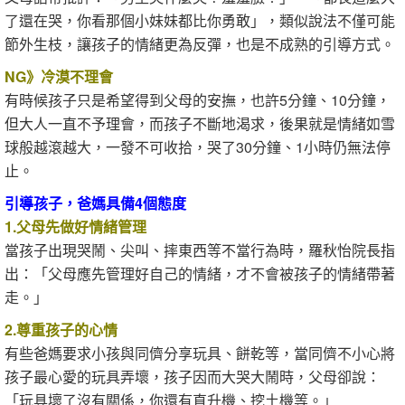
了還在哭，你看那個小妹妹都比你勇敢」，類似說法不僅可能
節外生枝，讓孩子的情緒更為反彈，也是不成熟的引導方式。
NG》冷漠不理會
有時候孩子只是希望得到父母的安撫，也許5分鐘、10分鐘，
但大人一直不予理會，而孩子不斷地渴求，後果就是情緒如雪
球般越滾越大，一發不可收拾，哭了30分鐘、1小時仍無法停
止。
引導孩子，爸媽具備4個態度
1.父母先做好情緒管理
當孩子出現哭鬧、尖叫、摔東西等不當行為時，羅秋怡院長指
出：「父母應先管理好自己的情緒，才不會被孩子的情緒帶著
走。」
2.尊重孩子的心情
有些爸媽要求小孩與同儕分享玩具、餅乾等，當同儕不小心將
孩子最心愛的玩具弄壞，孩子因而大哭大鬧時，父母卻說：
「玩具壞了沒有關係，你還有直升機、挖土機等。」