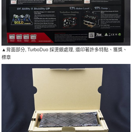
▲背面部分, TurboDuo 採燙銀處理, 還印著許多特點、獲獎、
標章