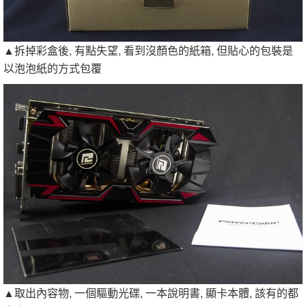
▲拆掉彩盒後, 有點失望, 看到沒顏色的紙箱, 但貼心的包裝是
以泡泡紙的方式包覆
▲取出內容物, 一個驅動光碟, 一本說明書, 顯卡本體, 該有的都