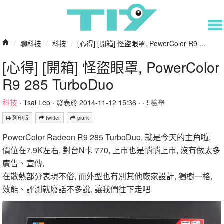
/
聊科技
/
科技
/
[心得] [開箱] 怪盜眼罩, PowerColor R9 ...
[心得] [開箱] 怪盜眼罩, PowerColor
R9 285 TurboDuo
科技
·
Tsai Leo
· 發表於 2014-11-12 15:36 · ·
檢舉
列印版
twitter
plurk
PowerColor Radeon R9 285 TurboDuo, 就是今天的主角啦,
價位在7.9K左右, 對台N卡 770, 上市也是悄悄上市, 沒有做太多
廣告、宣傳,
在散熱部分表現不俗, 而外型也有別其他廠家設計, 獨樹一格,
效能、評測就廢話不多說, 讓我們往下走吧