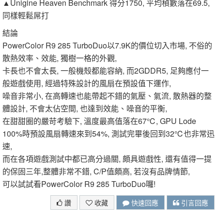
▲Unigine Heaven Benchmark 得分1750, 平均楨數落在69.5,
同樣輕鬆屌打
結論
PowerColor R9 285 TurboDuo以7.9K的價位切入市場, 不俗的
散熱效率、效能, 獨樹一格的外觀,
卡長也不會太長, 一般機殼都能容納, 而2GDDR5, 足夠應付一
般遊戲使用, 經過特殊設計的風扇在預設值下運作,
噪音非常小, 在高轉速也能帶起不錯的氣壓、氣流, 散熱器的整
體設計, 不會太佔空間, 也達到效能、噪音的平衡,
在甜甜圈的嚴苛考驗下, 溫度最高值落在67℃, GPU Lode
100%時預設風扇轉速來到54%, 測試完畢後回到32℃也非常迅
速,
而在各項遊戲測試中都已高分過關, 頗具遊戲性, 還有值得一提
的保固三年,整體非常不錯, C/P值頗高, 若沒有品牌情節,
可以試試看PowerColor R9 285 TurboDuo囉!
讚
收藏
快速回應
引言回應