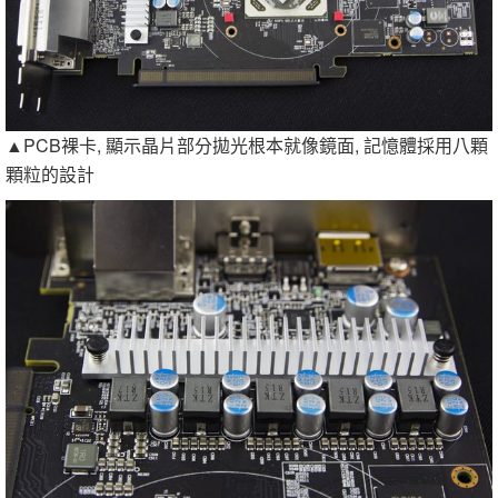
▲PCB裸卡, 顯示晶片部分拋光根本就像鏡面, 記憶體採用八顆
顆粒的設計