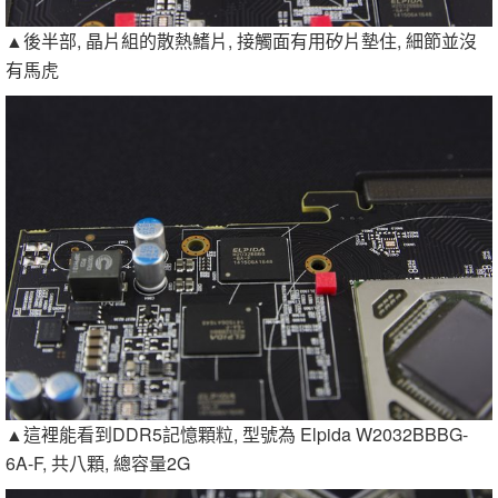
▲後半部, 晶片組的散熱鰭片, 接觸面有用矽片墊住, 細節並沒
有馬虎
▲這裡能看到DDR5記憶顆粒, 型號為 Elpida W2032BBBG-
6A-F, 共八顆, 總容量2G