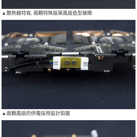
▲散熱器特寫, 兩顆特殊扇葉風扇造型搶眼
▲兩顆風扇的供電採用設計如圖