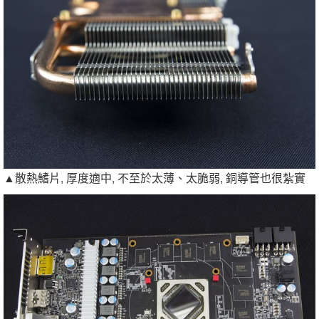
▲散熱鰭片, 厚度適中, 不至於太薄、太脆弱, 銅導管也很紮實