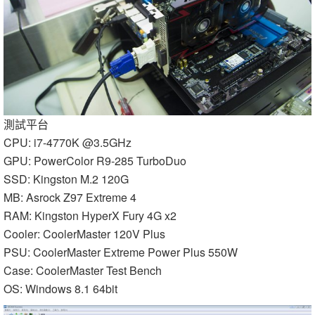
測試平台
CPU: i7-4770K @3.5GHz
GPU: PowerColor R9-285 TurboDuo
SSD: Kingston M.2 120G
MB: Asrock Z97 Extreme 4
RAM: Kingston HyperX Fury 4G x2
Cooler: CoolerMaster 120V Plus
PSU: CoolerMaster Extreme Power Plus 550W
Case: CoolerMaster Test Bench
OS: Windows 8.1 64bit