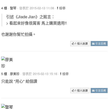
4 樓
·
豎琴
· 發表於 2015-02-13 11:08 ·
檢舉
引述《Jiade Jian》之銘言：
> 看起來好像很厲害 馬上購買適用!!
也謝謝你幫忙拍攝。
1 個人說讚
引言回應
5 樓
·
廖美珍
· 發表於 2015-02-13 15:16 ·
檢舉
只能說 "用心" 給個讚
1 個人說讚
引言回應