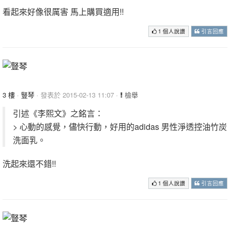
看起來好像很厲害 馬上購買適用!!
1 個人說讚
引言回應
3 樓
·
豎琴
· 發表於 2015-02-13 11:07 ·
檢舉
引述《李熙文》之銘言：
> 心動的感覺，儘快行動，好用的adidas 男性淨透控油竹炭
洗面乳。
洗起來還不錯!!
1 個人說讚
引言回應