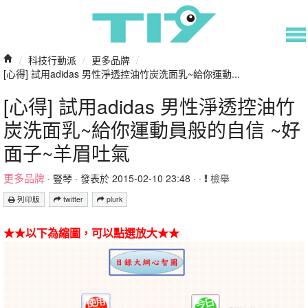
/
科技行動派
/
更多品牌
/
[心得] 試用adidas 男性淨透控油竹炭洗面乳~給你運動...
[心得] 試用adidas 男性淨透控油竹
炭洗面乳~給你運動員般的自信 ~好
面子~羊眉吐氣
更多品牌
·
豎琴
· 發表於 2015-02-10 23:48 · ·
檢舉
列印版
twitter
plurk
★★以下為縮圖，可以點選放大★★