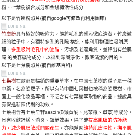
粉、七葉樹複合成分和金縷梅活性成分
以下是
竹炭粉
照
片(摘自google可修改再利用圖庫)
竹炭粉
具有極好的吸附力，能將毛孔的髒污徹底清潔，竹炭微
細的粒子中，有獨特多孔的孔隙 構造，能利用物理性吸附原
理，
多重吸附毛孔中的油脂
、污垢及老廢角質，並釋出有益肌
膚 的美容礦物成分，以達到深層淨化，徹底清潔的目的。
以下是
七葉樹
照片
(摘自維基百科)
七枼樹
在歐洲是暢銷的重要草本，在中國七葉樹的種子是一種
中藥，名為娑羅子，所以有時中國七葉樹也被稱為娑羅樹。市
面上一般化妝品專櫃，不乏含有七葉樹萃取物的商品，據說具
有促進新陳代謝的功效。
七葉樹含有七葉皂苷aescin(B類黃酮、兒茶酸、單寧)等成分，
具有收歛舒緩、消炎、鎮靜效果，除了能
提高肌膚的防護能
力，減少肌膚敏感問題產生
，亦能幫助
維持肌膚彈性，撫平肌