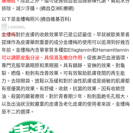
膚細紋
。除此之外，還可促進微血管加速新陳代謝，幫助水分
排除、減少浮腫。
(摘自亞洲E療網)
以下是
金縷梅
照片
(摘自維基百科)
金縷梅
對於皮膚的收斂效果早已是公認最佳，早就被歐美業者
提煉作為皮膚藥劑重要的成分金縷梅的使用可以追溯到好幾百
年前。金縷梅內含單寧質多種如Ellagtannin和Hamamlitannin
可以調節皮脂分泌、具保濕及嫩白作用
。促進淋巴血液循環，
專門克服早晨眼脬和黑眼圈。具有鎮靜、安撫的效果，對龜
裂、晒傷、粉刺有改善效果。可有效幫助肌膚夜間的再生能
力。去除眼袋、放鬆以及緩和對於油性肌膚或是過敏的肌膚都
有很優異的效果。有舒緩，收斂，抗菌的效果，因有收斂控
油、殺菌的顯著療效，對於青春期少年、粉刺面皰毛孔粗大，
以及出油狀況較嚴重的皮膚及老化皮膚的使用者來說，金縷梅
是不二的選擇。