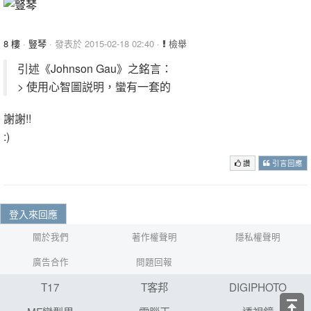
8 樓
·
豎琴
· 發表於 2015-02-18 02:40 ·
檢舉
引述《Johnson Gau》之銘言：
> 使用心智圖説明，蠻有一套的
謝謝!!
:)
讚
引言回應
登入來回應
關於我們
著作權聲明
隱私權聲明
廣告合作
問題回報
T17
T客邦
DIGIPHOTO