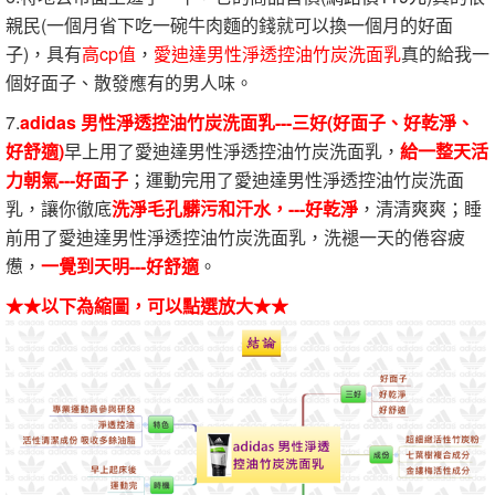
親民(一個月省下吃一碗牛肉麵的錢就可以換一個月的好面
子)，具有
高cp值
，
愛迪達男性淨透控油竹炭洗面乳
真的給我一
個好面子、散發應有的男人味。
7.
adidas 男性淨透控油竹炭洗面乳---三好(好面子、好乾淨、
好舒適)
早上用了愛迪達男性淨透控油竹炭洗面乳，
給一整天活
力朝氣---好面子
；運動完用了愛迪達男性淨透控油竹炭洗面
乳，讓你徹底
洗淨毛孔髒污和汗水，---好乾淨
，清清爽爽；睡
前用了愛迪達男性淨透控油竹炭洗面乳，洗褪一天的倦容疲
憊，
一覺到天明---好舒適
。
★★以下為縮圖，可以點選放大★★