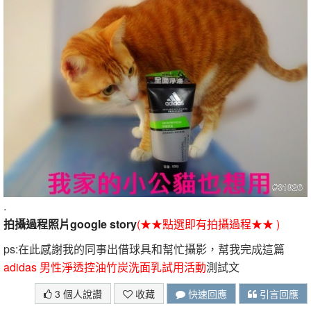
.
拍攝過程照片google story
(★★點選即有拍攝過程★★ )
ps:在此感謝我的同事出借球具和幫忙攝影，幫我完成這篇
adidas 男性淨透控油竹炭洗面乳試用活動
測試文
3 個人說讚
收藏
快速回應
引言回應