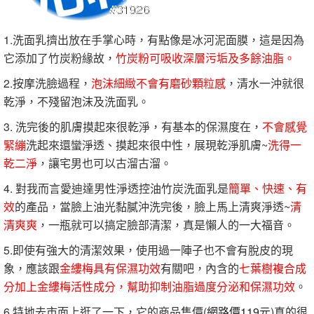
1.洗面乳擠出放在手掌心時，有點像是冰河泥面膜，這是因為
它添加了竹炭粉緣故，
竹炭粉可吸收深層污垢及多餘油脂。
2.按摩洗臉過程，
泡沬細緻不會有磨砂顆粒感
，清水一沖就很
乾淨，不殘留泡沫及洗面乳。
3. 洗完後的肌膚摸起來很乾淨，有基本的保濕度在，
不會感覺
緊繃
洗起來還蠻淨透、摸起來很中性，展現乾淨肌膚~
洗得一
乾二淨
，讓宅男也可以古溜古溜。
4. 對我而言愛迪達男性淨透控油竹炭洗面乳是
簡單、快速、有
效
的產品，當臉上油光黏膩沖洗完後，臉上馬上清爽淨透~
清
清爽爽
，一瓶就可以搞定臉部清潔，真是懶人的一大福音。
5.即使有強大的清潔效果，使用過一陣子也不會有脫皮的現
象，應該跟
金縷梅具有保濕功效
有關吧，內含的
七葉樹複合成
分加上金縷梅活性成分，幫助抑制油脂過度分泌和保濕功效
。
6.特地去市面上逛了一下，它的商品售價(
網路價119元
)真的很