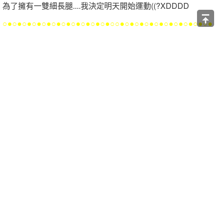
為了擁有一雙細長腿....我決定明天開始運動((?XDDDD
○●○●○●○●○●○●○●○●○●○●○●○○●○●○●○●○●○●○●○●○●○●
○●○●○●○●○●○●○●○○●○●○●○●○
♥
延伸閱讀
●
好想變成她！從出生開始就讓人羨慕的９種女孩 ♥
●
聽到音樂立馬想到劇情！記憶中那些超經典的韓劇主題曲 ♥
●
怎麼拍都會有他！超會抓鏡頭的男藝人是...？XD
●
拿到壓歲錢立馬購物！超可愛的室內拖♥ 你一定要擁有一雙
才行！
●
有這樣的媽媽超幸福 der ♥ 那些光用看的就很有食慾的便
當！
●
大家快筆記！第一次約會千萬不能吃的食物是...？
●
小撇步通通告訴妳！男朋友一定會喜歡的戀愛彩妝 ♥
●
怎麼可以比女生還漂亮？很難找到替身的電影男主角⊙_⊙
●
小資女看過來！超簡單的米奇指甲彩繪秘技偷偷告訴妳 ♥
●
公主們如果出現在現實生活中，髮型應該是這樣才對XD