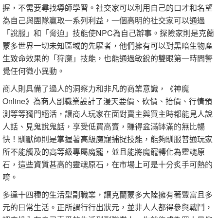
握，不需要尋找導師學習。社交家可以利用自己的口才和名望
為自己與團隊贏取一系列利益，一個高明的社交家可以通過
「說服」和「脅迫」技能使NPC為自己辦事。探險家則是克蘭
蒙多世界一切未知區域的先驅者，他們擁有可以對黑暗生物產
生致命效果的「狩魔」技能，也能通過敏銳的雙眼第一時間警
覺任何微小異動。
商人則具備了過人的洞察力和非凡的商業意識，《神魔
Online》為商人副職業設計了漫天要價、砍價、抬價、行情預
測等等獨門絕活，讓商人玩家在面對賣主與買主時都能見人說
人話、見鬼說鬼話，享受低買高賣，賺得盆滿缽滿的無比暢
快！馴獸師則是掌握著高級魔寵捕捉技能，能夠馴服普通玩家
所不能觸及的高等級專屬魔寵，並且能將魔寵轉化為靈魂原
石，這些資質甚高的靈魂原石，在市場上可是十分炙手可熱的
唷。
多達十四種的生活型副職業，讓克蘭蒙多大陸擁有著豐富且多
元的日常生活。正所謂行行出狀元，並非人人都得參與戰鬥，