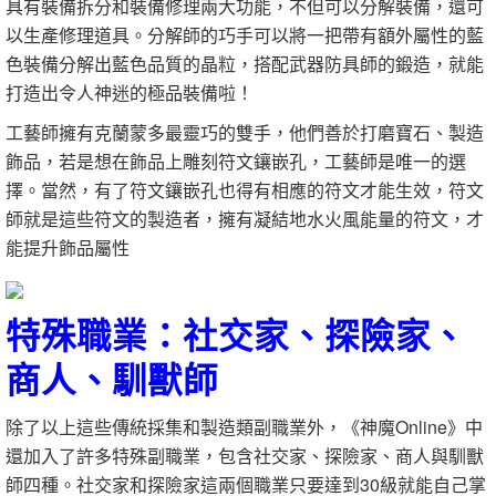
具有裝備拆分和裝備修理兩大功能，不但可以分解裝備，還可
以生產修理道具。分解師的巧手可以將一把帶有額外屬性的藍
色裝備分解出藍色品質的晶粒，搭配武器防具師的鍛造，就能
打造出令人神迷的極品裝備啦！
工藝師擁有克蘭蒙多最靈巧的雙手，他們善於打磨寶石、製造
飾品，若是想在飾品上雕刻符文鑲嵌孔，工藝師是唯一的選
擇。當然，有了符文鑲嵌孔也得有相應的符文才能生效，符文
師就是這些符文的製造者，擁有凝結地水火風能量的符文，才
能提升飾品屬性
特殊職業：社交家、探險家、
商人、馴獸師
除了以上這些傳統採集和製造類副職業外，《神魔Online》中
還加入了許多特殊副職業，包含社交家、探險家、商人與馴獸
師四種。社交家和探險家這兩個職業只要達到30級就能自己掌