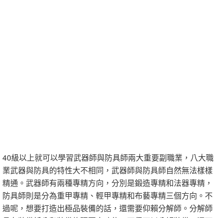
40級以上就可以學習武器師與防具師兩大重要副職業，八大職
業武器與防具的特性大不相同，武器師與防具師自然無法樣樣
精通。武器師有兩種專精方向，分別是鍛造專精和法器專精，
防具師則是分為重甲專精、輕甲專精和布藝專精三個方向。不
過呢，想要打造出極品裝備的話，還需要仰賴分解師。分解師