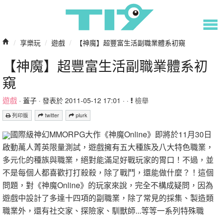
/
享樂玩
/
遊戲
/
【神魔】超豐富生活副職業體系初窺
【神魔】超豐富生活副職業體系初
窺
遊戲
·
蓋子
· 發表於 2011-05-12 17:01 · ·
檢舉
列印版
twitter
plurk
國際級神幻MMORPG大作《神魔Online》即將於11月30日
啟動萬人菁英限量測試，遊戲擁有五大種族及八大特色職業，
多元化的種族與職業，絕對能滿足好戰玩家的胃口！不過，並
不是每個人都喜歡打打殺殺，除了戰鬥，還能做什麼？！這個
問題，對《神魔Online》的玩家來說，完全不構成疑問，因為
遊戲中設計了多達十四項的副職業，除了常見的採集、製造類
職業外，還有社交家、探險家、馴獸師...等等一系列特殊職