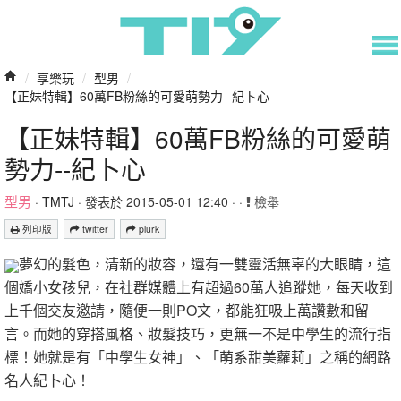
/
享樂玩
/
型男
/
【正妹特輯】60萬FB粉絲的可愛萌勢力--紀卜心
【正妹特輯】60萬FB粉絲的可愛萌
勢力--紀卜心
型男
·
TMTJ
· 發表於 2015-05-01 12:40 · ·
檢舉
列印版
twitter
plurk
夢幻的髮色，清新的妝容，還有一雙靈活無辜的大眼睛，這
個嬌小女孩兒，在社群媒體上有超過60萬人追蹤她，每天收到
上千個交友邀請，隨便一則PO文，都能狂吸上萬讚數和留
言。而她的穿搭風格、妝髮技巧，更無一不是中學生的流行指
標！她就是有「中學生女神」、「萌系甜美蘿莉」之稱的網路
名人紀卜心！