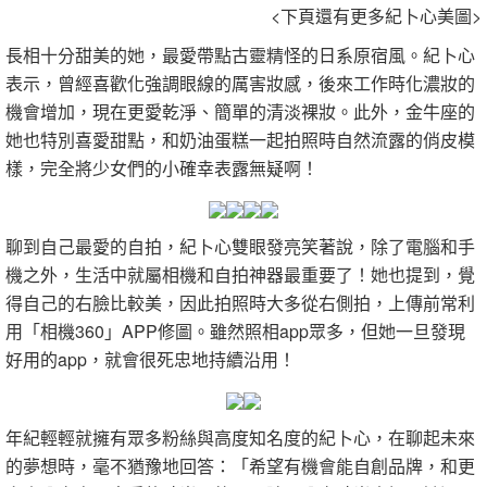
<下頁還有更多紀卜心美圖>
長相十分甜美的她，最愛帶點古靈精怪的日系原宿風。紀卜心
表示，曾經喜歡化強調眼線的厲害妝感，後來工作時化濃妝的
機會增加，現在更愛乾淨、簡單的清淡裸妝。此外，金牛座的
她也特別喜愛甜點，和奶油蛋糕一起拍照時自然流露的俏皮模
樣，完全將少女們的小確幸表露無疑啊！
聊到自己最愛的自拍，紀卜心雙眼發亮笑著說，除了電腦和手
機之外，生活中就屬相機和自拍神器最重要了！她也提到，覺
得自己的右臉比較美，因此拍照時大多從右側拍，上傳前常利
用「相機360」APP修圖。雖然照相app眾多，但她一旦發現
好用的app，就會很死忠地持續沿用！
年紀輕輕就擁有眾多粉絲與高度知名度的紀卜心，在聊起未來
的夢想時，毫不猶豫地回答：「希望有機會能自創品牌，和更