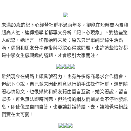
未滿20歲的紀卜心經營社群不過兩年多，卻能在短時間內累積
超高人氣，連傳播學者都專文分析「紀卜心現象」。對這些驚
人紀錄，她坦言一切都始料未及；原先只是單純記錄生活點
滴，偶爾和朋友分享穿搭與彩妝心得或問題，也許這些恰好都
是中學女生感興趣的議題，才會吸引大家關注。
雖然現今在網路上頗具號召力，也有許多廠商尋求合作機會，
但紀卜心說，自己並未因此刻意以行銷手法操作社群，還是隨
著心情發文，也很樂於和網友藉由留言互動。她笑著說，留言
眾多，難免無法即時回完，但熱情的網友們還是會不停地發訊
息，即使像是自問自答，也要讓對話持續下去，讓她覺得粉絲
們實在太可愛！