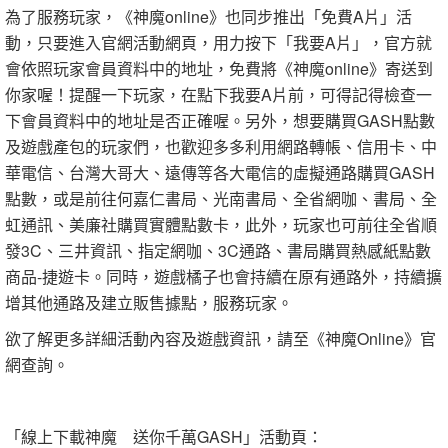
為了服務玩家，《神魔online》也同步推出「免費A片」活
動，只要進入官網活動網頁，用力按下「我要A片」，官方就
會依照玩家會員資料中的地址，免費將《神魔online》寄送到
你家喔！提醒一下玩家，在點下我要A片前，可得記得檢查一
下會員資料中的地址是否正確喔。另外，想要購買GASH點數
及遊戲產包的玩家們，也歡迎多多利用網路轉帳、信用卡、中
華電信、台灣大哥大、遠傳等各大電信的虛擬通路購買GASH
點數，或是前往何嘉仁書局、光南書局、全省網咖、書局、全
虹通訊、美廉社購買實體點數卡，此外，玩家也可前往全省順
發3C、三井資訊、指定網咖、3C通路、書局購買熱感紙點數
商品-捷遊卡。同時，遊戲橘子也會持續在原有通路外，持續擴
增其他通路及建立販售據點，服務玩家。
欲了解更多詳細活動內容及遊戲資訊，請至《神魔Online》官
網查詢。
「線上下載神魔 送你千萬GASH」活動頁：