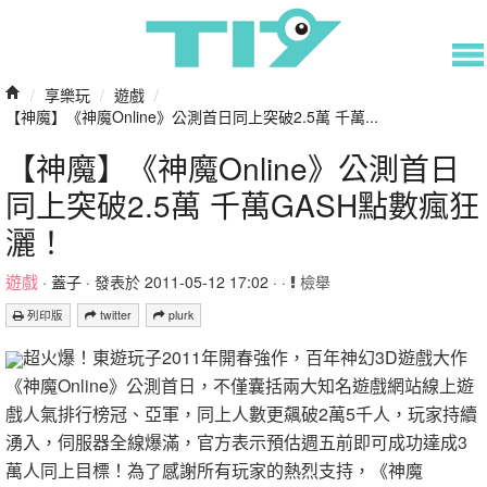
/
享樂玩
/
遊戲
/
【神魔】《神魔Online》公測首日同上突破2.5萬 千萬...
【神魔】《神魔Online》公測首日
同上突破2.5萬 千萬GASH點數瘋狂
灑！
遊戲
·
蓋子
· 發表於 2011-05-12 17:02 · ·
檢舉
列印版
twitter
plurk
超火爆！東遊玩子2011年開春強作，百年神幻3D遊戲大作
《神魔Online》公測首日，不僅囊括兩大知名遊戲網站線上遊
戲人氣排行榜冠、亞軍，同上人數更飆破2萬5千人，玩家持續
湧入，伺服器全線爆滿，官方表示預估週五前即可成功達成3
萬人同上目標！為了感謝所有玩家的熱烈支持，《神魔