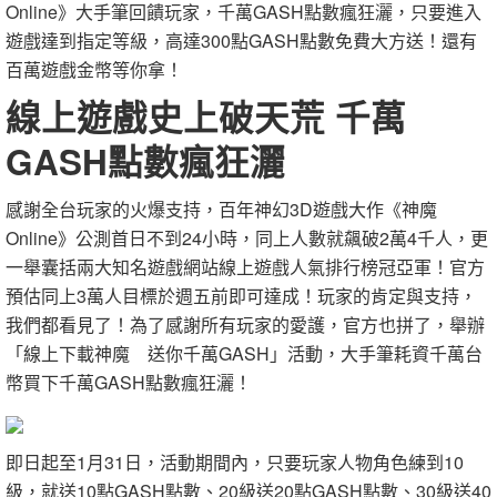
Online》大手筆回饋玩家，千萬GASH點數瘋狂灑，只要進入
遊戲達到指定等級，高達300點GASH點數免費大方送！還有
百萬遊戲金幣等你拿！
線上遊戲史上破天荒 千萬
GASH點數瘋狂灑
感謝全台玩家的火爆支持，百年神幻3D遊戲大作《神魔
Online》公測首日不到24小時，同上人數就飆破2萬4千人，更
一舉囊括兩大知名遊戲網站線上遊戲人氣排行榜冠亞軍！官方
預估同上3萬人目標於週五前即可達成！玩家的肯定與支持，
我們都看見了！為了感謝所有玩家的愛護，官方也拼了，舉辦
「線上下載神魔 送你千萬GASH」活動，大手筆耗資千萬台
幣買下千萬GASH點數瘋狂灑！
即日起至1月31日，活動期間內，只要玩家人物角色練到10
級，就送10點GASH點數、20級送20點GASH點數、30級送40