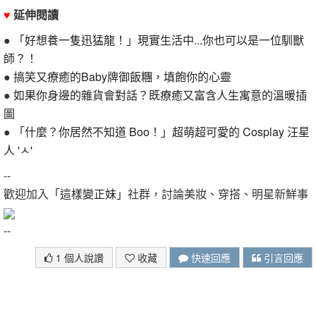
♥
延伸閱讀
●
「好想養一隻迅猛龍！」現實生活中...你也可以是一位馴獸
師？！
●
搞笑又療癒的Baby牌御飯糰，填飽你的心靈
●
如果你身邊的雜貨會對話？既療癒又富含人生寓意的溫暖插
圖
●
「什麼？你居然不知道 Boo！」超萌超可愛的 Cosplay 汪星
人 'ㅅ'
--
歡迎加入
「這樣變正妹」
社群，討論美妝、穿搭、明星新鮮事
--
1 個人說讚
收藏
快速回應
引言回應