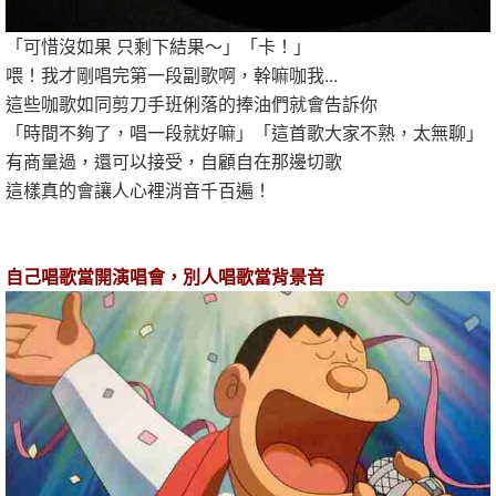
「可惜沒如果 只剩下結果～」「卡！」
喂！我才剛唱完第一段副歌啊，幹嘛咖我...
這些咖歌如同剪刀手班俐落的捧油們就會告訴你
「時間不夠了，唱一段就好嘛」「這首歌大家不熟，太無聊」
有商量過，還可以接受，自顧自在那邊切歌
這樣真的會讓人心裡消音千百遍！
自己唱歌當開演唱會，別人唱歌當背景音