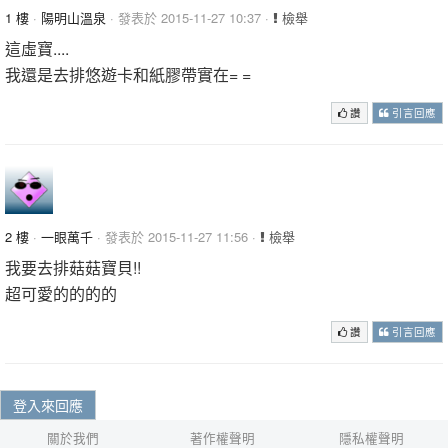
1 樓
·
陽明山溫泉
· 發表於 2015-11-27 10:37 ·
檢舉
這虛寶....
我還是去排悠遊卡和紙膠帶實在= =
讚
引言回應
2 樓
·
一眼萬千
· 發表於 2015-11-27 11:56 ·
檢舉
我要去排菇菇寶貝!!
超可愛的的的的
讚
引言回應
登入來回應
關於我們
著作權聲明
隱私權聲明