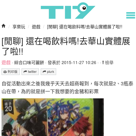
/
享樂玩
/
遊戲
/
[閒聊] 還在喝飲料嗎!去華山實體展了啦!!
[閒聊] 還在喝飲料嗎!去華山實體展
了啦!!
遊戲
·
綜合口味可麗餅
· 發表於 2015-11-27 10:26 · ·
檢舉
列印版
twitter
plurk
自從活動出來之後我幾乎天天去超商報到，每次就是2、3瓶泰
山在帶，為的就是拼一下我想要的金豬和彩票