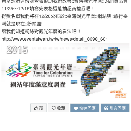
希望透過這份調查表協助我們改善::台灣觀光年曆::的網頁品質
11/25～12/15填寫完表格還能抽超商禮券喔!!
得獎名單我們將在12/20公布於::臺灣觀光年曆::網站與::旅行臺
灣就是現在::粉絲團!
讓我們知道粉絲對觀光年曆的看法吧!!!
http://www.eventaiwan.tw/tw/news/detail_8698_601
讚
收藏
快速回應
引言回應