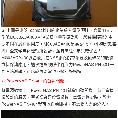
▲ 上圖是東芝Toshiba推出的企業級容量型硬碟，容量4TB：
型號MG03ACA400。企業級容量型硬碟與一般裝機硬碟的主
要不同在於在耐用度，MG03ACA400是為 24 x 7（小時x 天/每
周）全天候無休運轉所設計，並有高達5 年原廠保固！
MG03ACA400適合使用在NAS網路儲存系統及硬碟間的數據
資料保護應用，這次這款硬碟伴隨詮力PowerNAS PN-401一
同開箱測試，可以說再洽當也不過的好搭檔。
☼ PowerNAS PN-401的首次開機 ☼
將電源線接上，PowerNAS PN-401就會自動開機，為何會這
樣設計的原因，筆者認為是停電過後，當電力恢復時，詮力
PowerNAS PN-401就可以自動開機，不需要人力的介入。