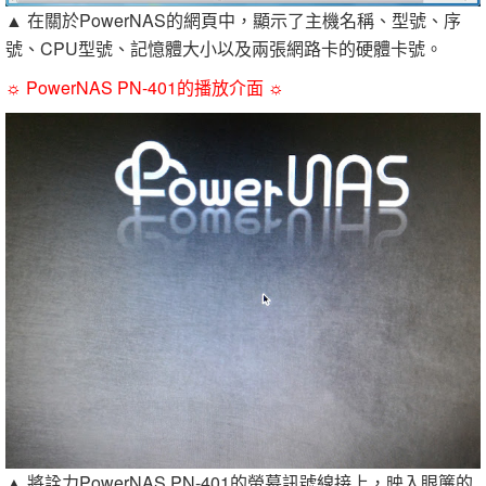
▲ 在關於PowerNAS的網頁中，顯示了主機名稱、型號、序
號、CPU型號、記憶體大小以及兩張網路卡的硬體卡號。
☼ PowerNAS PN-401的播放介面 ☼
▲ 將詮力PowerNAS PN-401的螢幕訊號線接上，映入眼簾的