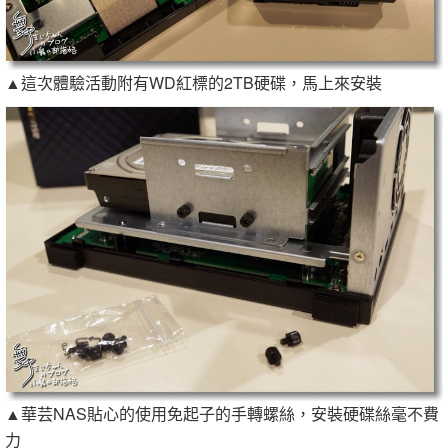
▲這次體驗活動附有WD紅標的2TB硬碟，馬上來安裝
▲華芸NAS貼心的使用免起子的手轉螺絲，安裝硬碟絲毫不費
力