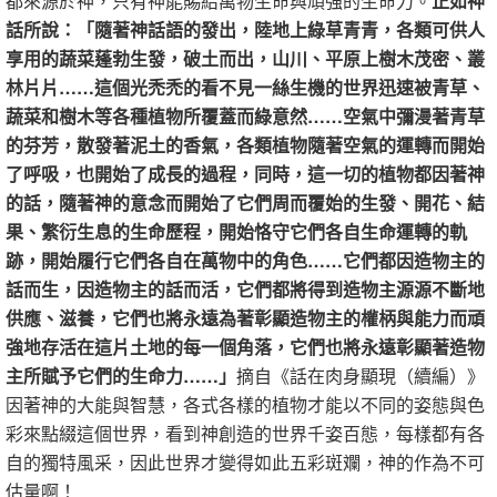
都來源於神，只有神能賜給萬物生命與頑強的生命力。
正如神
話所說：「隨著神話語的發出，陸地上綠草青青，各類可供人
享用的蔬菜蓬勃生發，破土而出，山川、平原上樹木茂密、叢
林片片……這個光禿禿的看不見一絲生機的世界迅速被青草、
蔬菜和樹木等各種植物所覆蓋而綠意然……空氣中彌漫著青草
的芬芳，散發著泥土的香氣，各類植物隨著空氣的運轉而開始
了呼吸，也開始了成長的過程，同時，這一切的植物都因著神
的話，隨著神的意念而開始了它們周而覆始的生發、開花、結
果、繁衍生息的生命歷程，開始恪守它們各自生命運轉的軌
跡，開始履行它們各自在萬物中的角色……它們都因造物主的
話而生，因造物主的話而活，它們都將得到造物主源源不斷地
供應、滋養，它們也將永遠為著彰顯造物主的權柄與能力而頑
強地存活在這片土地的每一個角落，它們也將永遠彰顯著造物
主所賦予它們的生命力……」
摘自《話在肉身顯現（續編）》
因著神的大能與智慧，各式各樣的植物才能以不同的姿態與色
彩來點綴這個世界，看到神創造的世界千姿百態，每樣都有各
自的獨特風采，因此世界才變得如此五彩斑斕，神的作為不可
估量啊！