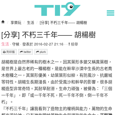
/
享樂玩
/
生活
/
[分享] 不朽三千年—— 胡楊樹
[分享] 不朽三千年—— 胡楊樹
生活
·
守候
· 發表於 2016-02-27 21:16 · ·
檢舉
列印版
twitter
plurk
胡楊樹是自然界稀有的樹木之一，因其葉形多變又稱異葉樹，
是世界上最古老的一種楊樹，是能在幹旱沙漠中生長的古老喬
木樹種之一，其葉形優美，幼葉葉形似柳，有防風沙、抗嚴堿
等特性。胡楊生長期漫長，由於受風沙和幹旱的影響，很多胡
楊造型非常奇特。其耐旱耐澇，生命力頑強，被譽為：「三個
一千年」，即「或一千年不死，死一千年不倒，倒一千年不
朽」。
『不朽三千年』讓我看到了造物主的權柄與能力，萬物的生命