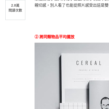
親切感，別人看了也能從照片感受出這是雙
2.8萬
閱讀次數
② 將同類物品平均擺放