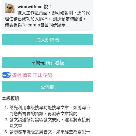
windwithme 說：
進入工作區頁面，即可確認剛下達的代
理任務已成功加入排程。 到達預定時間後，
儀表板與Telegram皆會同步顯示...
加入粉絲團
享樂玩
所有看板
生活
遊戲
攝影
正妹
型男
公佈欄
本板板規
請先利用本版搜尋功能搜尋文章，如蒐尋不
到您所需要的資訊，再發表文章詢問。
發文請遵循討論區發文規則，違者將直接刪
除文章
請勿發布洗版之廣告文，如果經查為累犯一