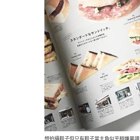
想拍攝鞋子但只有鞋子當主角似乎稍嫌單調