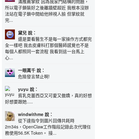
滿推薦掌紋 因為我家門結構的問題，
所以電子鎖裝好之後離牆壁超近 我根本沒辦
法站在電子鎖中間給他辨視人臉 但掌紋就
完...
黛兒 說：
還是要看醫生不是每一家操作方式都完
全一樣吧 我去皮膚科打那個醫師感覺也不是
每個人都照同一套流程 我看到這一台馬上
心...
一眼萬千 說：
危險發言禁止啊!
yuyu 說：
貧乳克蕾西亞又可愛又傲嬌，真的好想
好想要跟她.....
windwithme 說：
從下達指令到圖片回傳共耗時
2m34s，OpenClaw工作階段記錄此次代理任
務使用56.5K Token。 接...