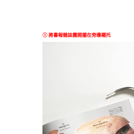
① 將書報雜誌攤開擺在旁邊襯托