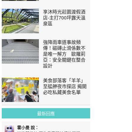
享沐時光莊園渡假酒
店-主打700坪露天溫
泉區
強降雨車道事故頻
傳！磁磚止滑係數不
是唯一解方 歐羅莉
亞：安全關鍵在整合
設計
美食部落客「羊羊」
至艋舺夜市探店 揭開
必吃私藏美食名單
最新回應
霍小曼 說：