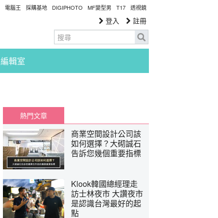
電腦王
採購基地
DIGIPHOTO
MF變型男
T17
透視鏡
登入
註冊
編輯室
熱門文章
商業空間設計公司該
如何選擇？大砌誠石
告訴您幾個重要指標
Klook韓國總經理走
訪士林夜市 大讚夜市
是認識台灣最好的起
點