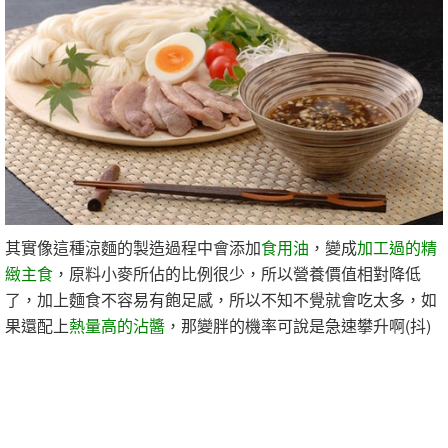
其實像這種涼麵的製造過程中會添加
食用油
，變成
加工過的精
緻主食
，原料小麥所佔的比例很少，所以營養價值相對降低
了，加上麵食不容易有飽足感，所以不知不覺就會吃太多，如
果還配上
熱量高的沾醬
，那變胖的機率可說是急速攀升啊(抖)