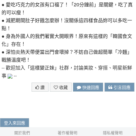
●
愛吃巧克力的女孩有口福了！「20分鐘前」是關鍵，吃了真
的可以瘦！
●
減肥期間肚子好餓怎麼辦！沒關係這四樣食品妳可以多吃一
點！
●
身為外國人的我們著實大開眼界！原來有這樣的「韓國食文
化」存在！
●
深怕炎熱天帶便當出門會壞掉？不妨自己做超簡單「冷麵」
戰勝溫度吧！
-- 歡迎加入
「這樣變正妹」
社群，討論美妝、穿搭、明星新鮮
事
--
讚
收藏
快速回應
引言回應
登入來回應
關於我們
著作權聲明
隱私權聲明