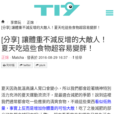
/
享樂玩
/
正妹
/
[分享] 讓體重不減反增的大敵人！夏天吃這些食物超容易變胖！
[分享] 讓體重不減反增的大敵人！
夏天吃這些食物超容易變胖！
正妹
·
Matcha
· 發表於 2016-08-29 16:37 · ·
檢舉
列印版
twitter
plurk
夏天因為氣溫高讓人胃口會變小，所以我們都會趁著精神特別
活力充沛的夏天運動流流汗，是最適合減肥的季節！說到這裡
我們通常都會吃一些應景的清爽食物，不過這些東西
看似低熱
量，事實上反而是增加你體重的可怕大敵
！吃了之後減肥的部