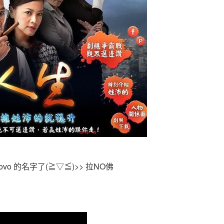
o 的名字了(≧▽≦)>> 拉NO佛