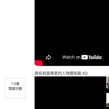
還有相當專業的人物關係圖 XD
1.6萬
閱讀次數