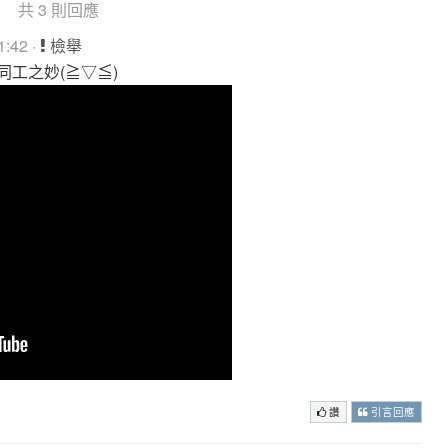
共 3 則回應
:42 ·
檢舉
同工之妙(≧▽≦)
讚
引言回應