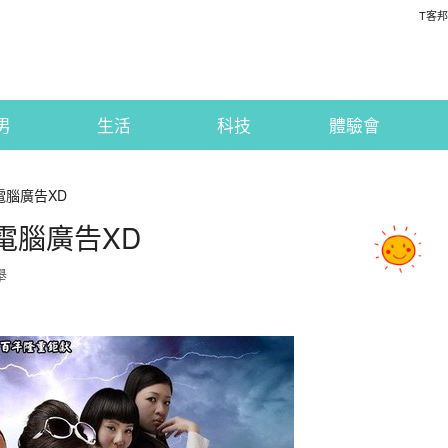
T客邦
男
生活
科技
體驗會
電腦廣告XD
電腦廣告XD
舉