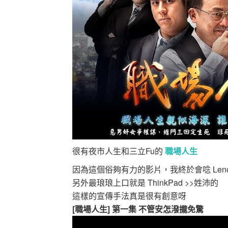
很有夜市人生和三立Fu的
職場人生
因為這個俗夠有力的影片，我終於會唸 Lenov
另外最琅琅上口就是 ThinkPad >>姓沛的
這樣的宣傳手法真是很有創意呀
[職場人生] 第一集 不管安怎潑攏免驚