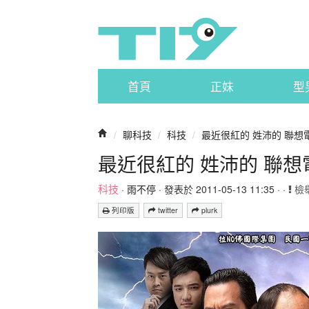
首頁
正妹
型
/
聊科技
/
科技
/
最近很紅的 姓沛的 聯想
最近很紅的 姓沛的 聯想
科技
·
雨不停
· 發表於 2011-05-13 11:35 · ·
檢
列印版
twitter
plurk