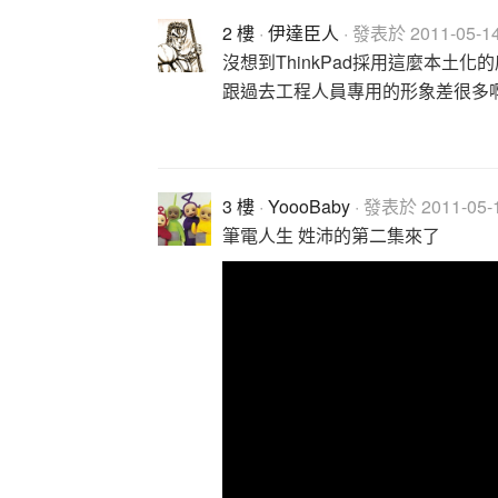
2 樓
·
伊達臣人
· 發表於 2011-05-14
沒想到ThinkPad採用這麼本土化
跟過去工程人員專用的形象差很多啊.
3 樓
·
YoooBaby
· 發表於 2011-05-1
筆電人生 姓沛的第二集來了