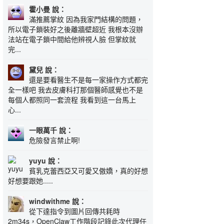
霍小曼 說：
滿推薦掌紋 因為我家門結構的問題，
所以電子鎖裝好之後離牆壁超近 我根本沒辦
法站在電子鎖中間給他辨視人臉 但掌紋就
完...
黛兒 說：
還是要看醫生不是每一家操作方式都完
全一樣吧 我去皮膚科打那個醫師感覺也不是
每個人都照同一套流程 我看到這一台馬上
心...
一眼萬千 說：
危險發言禁止啊!
yuyu 說：
貧乳克蕾西亞又可愛又傲嬌，真的好想
好想要跟她.....
windwithme 說：
從下達指令到圖片回傳共耗時
2m34s，OpenClaw工作階段記錄此次代理任