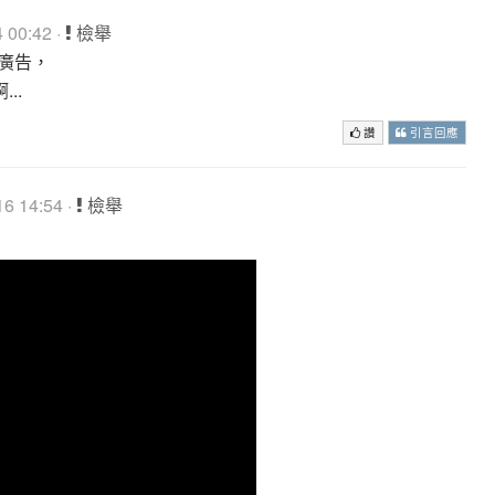
 00:42 ·
檢舉
的廣告，
..
讚
引言回應
6 14:54 ·
檢舉