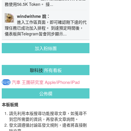
務使用56.5K Token。 接...
windwithme 說：
進入工作區頁面，即可確認剛下達的代
理任務已成功加入排程。 到達預定時間後，
儀表板與Telegram皆會同步顯示...
加入粉絲團
聊科技
所有看板
科技
汽車
王團研究室
Apple/iPhone/iPad
公佈欄
本板板規
請先利用本版搜尋功能搜尋文章，如蒐尋不
到您所需要的資訊，再發表文章詢問。
發文請遵循討論區發文規則，違者將直接刪
除文章