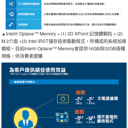
▲Intel® Optane™ Memory = (1) 3D XPoint 記憶體顆粒 + (2)
M.2介面 +(3) Intel IRST儲存技術驅動程式，所構成的系統加速
模組。目前Intel® Optane™ Memory會提供16GB與32GB兩種
規格，供消費者選購