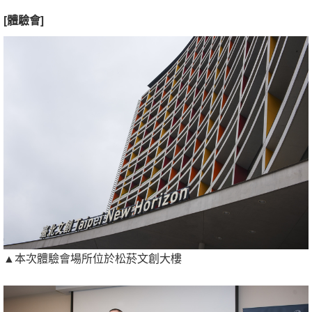
[體驗會]
▲本次體驗會場所位於松菸文創大樓