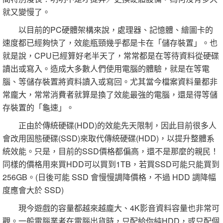
就又變慢了。
以目前的PC硬體架構來說，處理器、記憶體、繪圖卡的
速度都已經夠快了，效能瓶頸幾乎都是卡在「儲存裝置」。也
就是說，CPU已經算好老半天了，常常都是在等待資料從硬碟
讀出或寫入。造成大多數人們使用電腦的體驗，就是在等電
腦、等儲存裝置將資料讀入或寫回。尤其當今檔案資料量都非
常龐大，常常消費者就算是換了效能最強的電腦，還是得等儲
存裝置的「龜速」。
正由於傳統硬碟(HDD)的效能先天限制，因此目前很多人
會改用固態硬碟(SSD)來取代傳統硬碟(HDD)，以提升整體系
統效能。只是，目前的SSD價格都偏高，還不是那麼的親民！
同樣的價格用來買HDD可以買到1TB，若買SSD可能只能買到
256GB。(日後可能 SSD 會慢慢調降價格，不過 HDD 調降幅
度應會大於 SSD)
現今遊戲的容量都越來越龐大、4K影音資料容量也非常可
觀。一般電腦業者在電腦出貨時，只配給你純HDD，或只配個