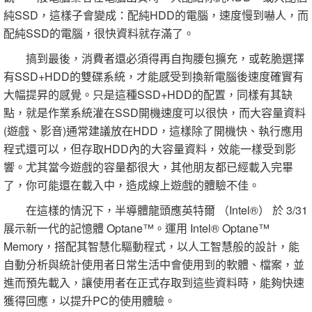
純SSD，這樣子會變成：配純HDD的電腦，速度慢到嚇人，而
配純SSD的電腦，很快資料就存滿了。
搞到最後，消費者還必須得再自掏腰包擴充，或乾脆選擇
有SSD+HDD的雙碟系統，才能感受到換新電腦後速度確實有
大幅提昇的感覺。只是這種SSD+HDD的配置，同樣有其缺
點，就是作業系統灌在SSD開機速度可以很快，而大容量資料
(遊戲、影音)通常建議放在HDD，這樣除了開機快、執行應用
程式還可以，但存取HDD內的大容量資料，效能一樣受到影
響。尤其當今遊戲的容量都很大，其他朋友都已經載入完畢
了，你可能還在載入中，造成線上遊戲的體驗不佳。
在這樣的情況下，半導體龍頭應英特爾 （Intel®） 於 3/31
展示新一代的記憶體 Optane™。運用 Intel® Optane™
Memory，搭配其智慧化驅動程式，以人工智慧般的設計，能
自動分析與統計使用者日常生活中會使用到的軟體、檔案，並
進而預先載入，讓使用者在正式存取到這些資料時，能夠快速
獲得回應，以提升PC的使用體驗。