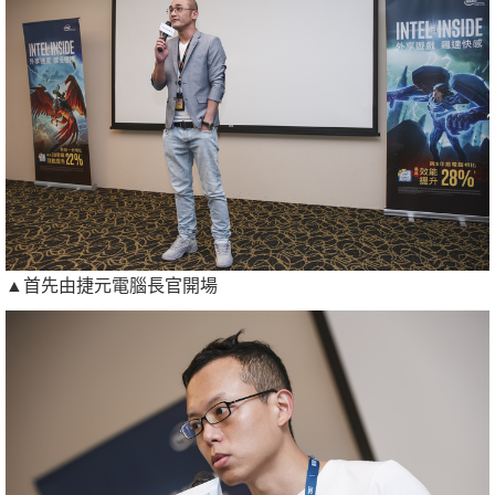
▲首先由捷元電腦長官開場