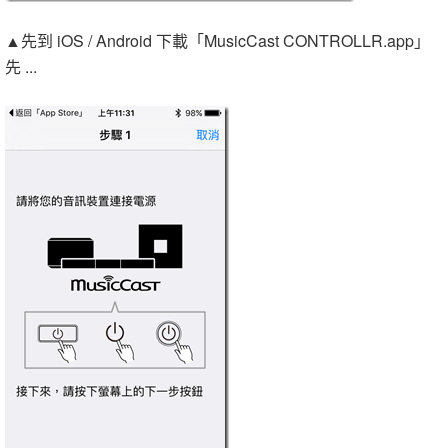
▲先到 iOS / Android 下載「MusicCast CONTROLLR.app」
先 ...