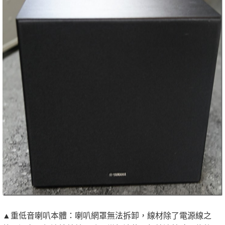
▲重低音喇叭本體：喇叭網罩無法拆卸，線材除了電源線之