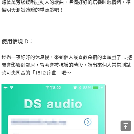
聽著萬芳緩緩唱述動人的歌曲，準備好好的培養睡眠情緒，準
備明天測試體驗的重頭戲吧！
使用情境 D：
經過一夜好好的休息後，來到個人最喜歡惡搞的重頭戲了 ... 避
開會影響到鄰居，冒著會被抗議的時段，請出來個人常常測試
柴可夫司基的「1812 序曲」吧～