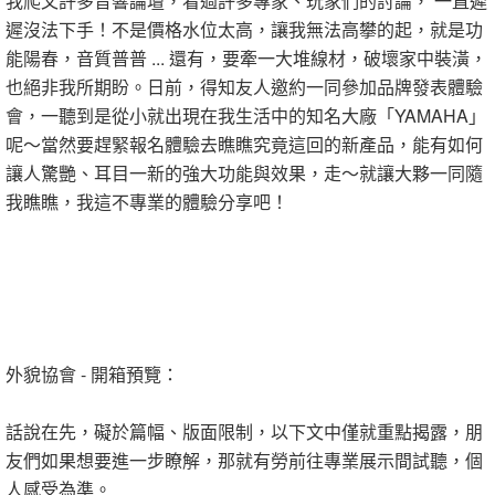
我爬文許多音響論壇，看過許多專家、玩家們的討論， 一直遲
遲沒法下手！不是價格水位太高，讓我無法高攀的起，就是功
能陽春，音質普普 ... 還有，要牽一大堆線材，破壞家中裝潢，
也絕非我所期盼。日前，得知友人邀約一同參加品牌發表體驗
會，一聽到是從小就出現在我生活中的知名大廠「YAMAHA」
呢～當然要趕緊報名體驗去瞧瞧究竟這回的新產品，能有如何
讓人驚艷、耳目一新的強大功能與效果，走～就讓大夥一同隨
我瞧瞧，我這不專業的體驗分享吧！
外貌協會 - 開箱預覽：
話說在先，礙於篇幅、版面限制，以下文中僅就重點揭露，朋
友們如果想要進一步瞭解，那就有勞前往專業展示間試聽，個
人感受為準。