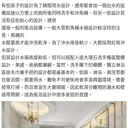
有些房子的設計為了精簡用水設計，通常都會加一個出水的設
備設施以方便上完廁所後同時洗手和沖馬桶，但另一些設計若
沒有這些貼心的設計，通常
還是一般的衛浴設備，一般大眾對馬桶水箱設計較沒特別注
意，馬桶的
水壓要高才能沖洗乾淨，為了沖水噪音較少，大都採用虹吸沖
水設計，
但其設計水箱高度較低，但可以搭配人造大理石洗手檯面整體
設計，美感、收納都兼顧。當然，洗手檯下的櫃體、獨立淋浴
區掛毛巾兼手把的設計都是最基本的。如廁、淋浴、涮洗等都
在衛浴間，都要用水，難免不可避免地會弄濕周圍環境，需要
經常打掃，而且會滋生大量細菌，因此乾濕分離預防漏水和壁
癌等問題，成為衛浴設計中很多家庭的首選。