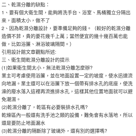
二、乾濕分離的缺點：
1、要有個大衛生間，能夠將洗手台、浴室、馬桶獨立分隔出
來，面積太小，做不了
2、因為乾濕分離設計，要準備足夠的錢。（較好的乾濕分離
造價不菲，貴的要花幾千上萬；當然便宜的幾十幾百萬也能
做，比如浴簾、淋浴玻璃隔間。）
引用設計館文章觀點所述:
三、衛生間乾濕分離設計的提示
(1)如果衛生間太小，無法乾濕分離怎麼辦?
業主可考慮使用浴簾，並在地面設置一定的坡度，使水迅速流
向地漏。業主還可以在浴簾下放一個帶有排水孔的底座，使洗
澡的廢水落入這裡再流進排水孔，這樣其他位置地面就可以避
免潮濕。
(2)乾濕分離了，乾區有必要裝排水孔嗎?
乾燥區內一般還有洗手池之類的設備，難免會有水落地，所以
還是要防止地面漏水
(3)乾濕分離的隔斷除了玻璃外，還有別的選擇嗎?