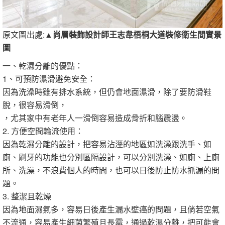
原文圖出處:
▲尚層裝飾設計師王志韋梧桐大道裝修衛生間實景
圖
一、乾濕分離的優點：
1、可預防濕滑避免安全：
因為洗澡時雖有排水系統，但仍會地面濕滑，除了要防滑鞋
脫，很容易滑倒，
，尤其家中有老年人一滑倒容易造成骨折和腦震盪。
2. 方便空間輪流使用：
因為乾濕分離的設計，把容易沾溼的地區如洗澡跟洗手、如
廁、刷牙的功能也分別區隔設計，可以分別洗澡、如廁、上廁
所、洗澡，不浪費個人的時間，也可以日後防止防水抓漏的問
題。
3. 整潔且乾燥
因為地面濕氣多，容易日後產生漏水壁癌的問題，且倘若空氣
不流通，容易產生細菌繁殖且長霉，通過乾濕分離，把可能會