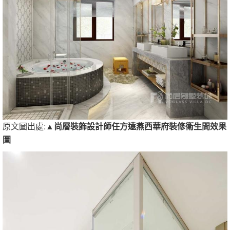
原文圖出處:
▲尚層裝飾設計師任方遠燕西華府裝修衛生間效果
圖