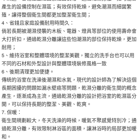
產生的設備控制在濕區；有效保持乾燥，避免潮濕而細菌繁
殖，讓得整個衛生間都更加整潔衛生間；
4、省錢且家庭設備耐用時間久：
倘若長期被潮濕侵襲的木板、電器、燈具等部位的使用壽命會
大打折扣，通過乾濕分離讓這些怕潮濕的部位保持乾燥，更加
耐用；
5、維持浴室和整體環境的整潔美觀，獨立的洗手台也可以用
不同的石材和外型設計與整體環境裝修風格一致
6、後期清理更加便捷。
傳統的浴室在洗澡後潮濕和水氣，現代的設計師為了解決這個
長期困擾的問題如漏水壁癌等問題，乾濕分離的衛生間的概念
產生，逐漸成為主流，通過乾濕分離的設計把浴室的乾濕區分
開，可以保持長期的整潔、美觀、乾爽。
7. 保暖：
衛生間規劃較大，冬天洗澡的時候，暖氣不聚感覺特別冷；通
過乾濕分離，有效限制淋浴區的面積，讓淋浴時的局部更加暖
和。