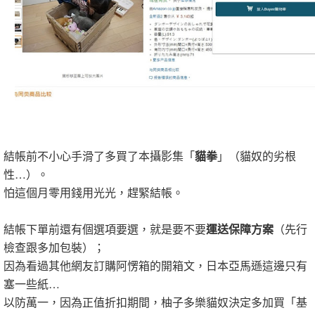
結帳前不小心手滑了多買了本攝影集「
貓拳
」（貓奴的劣根
性…）。
怕這個月零用錢用光光，趕緊結帳。
結帳下單前還有個選項要選，就是要不要
運送保障方案
（先行
檢查跟多加包裝）；
因為看過其他網友訂購阿愣箱的開箱文，日本亞馬遜這邊只有
塞一些紙…
以防萬一，因為正值折扣期間，柚子多樂貓奴決定多加買「基