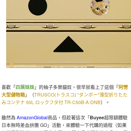
喜歡「
四葉妹妹
」的柚子多樂貓奴，很早就看上了這個「
阿愣
大型儲物箱
」（
TRUSCO(トラスコ) "ダンボー"薄型折りたた
みコンテナ 50L ロックフタ付 TR-C50B-A-DNB
）。
雖然為
AmazonGlobal
商品，但趁著這次「
Buyee
超限額體驗
日本無時差血拚團 GO」活動，來體驗一下代購的過程（如果