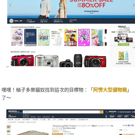
嘿嘿！柚子多樂貓奴找到這次的目標物：「
阿愣大型儲物箱
」
了～