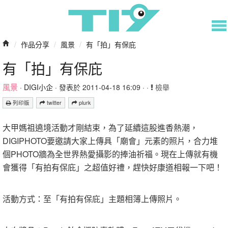
/
作品分享
/
風景
/
有「拍」有保庇
有「拍」有保庇
風景
·
DIGI小企
· 發表於 2011-04-18 16:09 · ·
檢舉
列印版
twitter
plurk
大甲媽祖遶境活動才剛結束，為了延續這股進香熱潮，
DIGIPHOTO要邀請大家上傳具「廟會」元素的照片，合力堆
個PHOTO牆為全世界熱愛攝影的捧油祈福。現在上傳就有機
會獲得「有拍有保庇」之超值好禮，趕快好康道相報一下吧！
活動方式：至「有拍有保庇」主題相簿上傳照片。