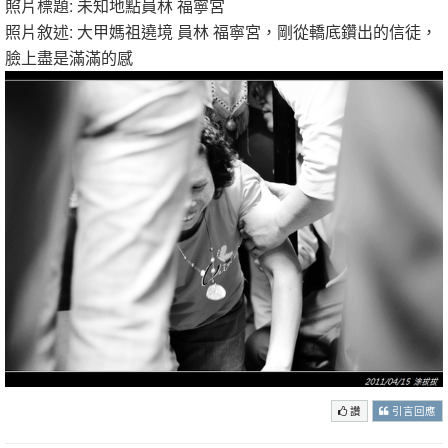
照片標題: 未知地點員林 福寧宮
照片敘述: 大甲媽祖遶境 員林 福寧宮，剛從轎底鑽出的信徒，
臉上盡是滿滿的感
讚
引言回應