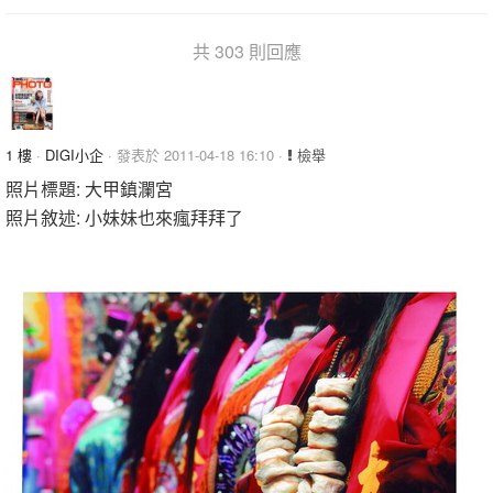
共 303 則回應
1 樓
·
DIGI小企
· 發表於 2011-04-18 16:10 ·
檢舉
照片標題: 大甲鎮瀾宮
照片敘述: 小妹妹也來瘋拜拜了