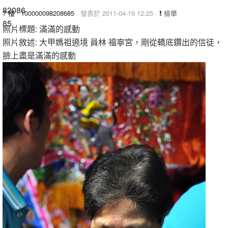
7 樓
·
100000098208685
· 發表於 2011-04-19 12:25 ·
檢舉
照片標題: 滿滿的感動
照片敘述: 大甲媽祖遶境 員林 福寧宮，剛從轎底鑽出的信徒，
臉上盡是滿滿的感動