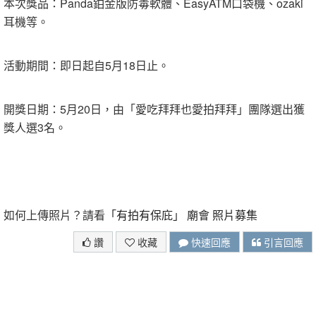
本次獎品：Panda鉑金版防毒軟體、EasyATM口袋機、ozaki
耳機等。
活動期間：即日起自5月18日止。
開獎日期：5月20日，由「愛吃拜拜也愛拍拜拜」團隊選出獲
獎人選3名。
如何上傳照片？請看
「有拍有保庇」 廟會 照片募集
讚
收藏
快速回應
引言回應