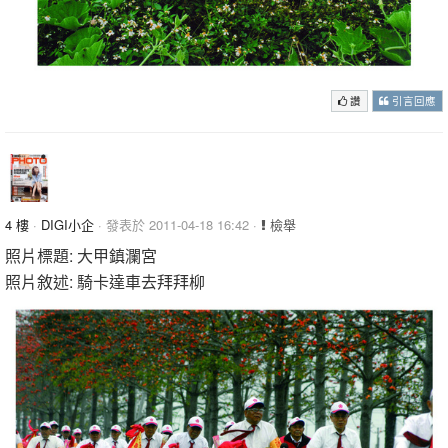
讚
引言回應
4 樓
·
DIGI小企
· 發表於 2011-04-18 16:42 ·
檢舉
照片標題: 大甲鎮瀾宮
照片敘述: 騎卡達車去拜拜柳