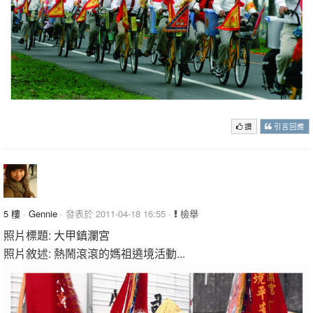
讚
引言回應
5 樓
·
Gennie
· 發表於 2011-04-18 16:55 ·
檢舉
照片標題: 大甲鎮瀾宮
照片敘述: 熱鬧滾滾的媽祖遶境活動...