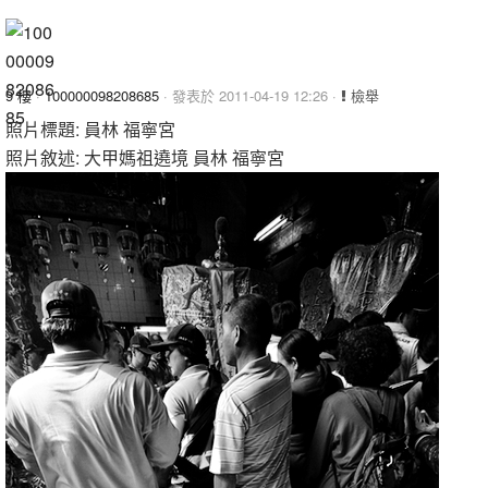
9 樓
·
100000098208685
· 發表於 2011-04-19 12:26 ·
檢舉
照片標題: 員林 福寧宮
照片敘述: 大甲媽祖遶境 員林 福寧宮