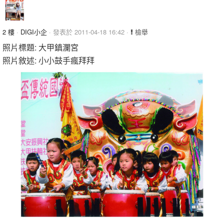
2 樓
·
DIGI小企
· 發表於 2011-04-18 16:42 ·
檢舉
照片標題: 大甲鎮瀾宮
照片敘述: 小小鼓手瘋拜拜