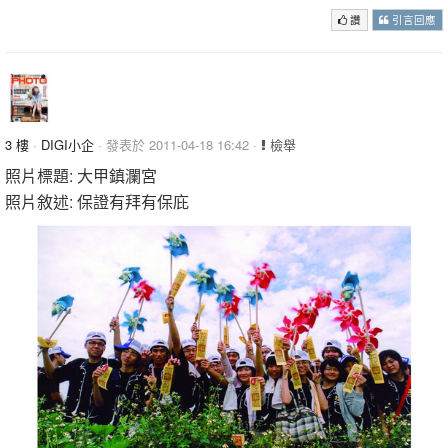
讚
引言回應
3 樓
·
DIGI小企
· 發表於 2011-04-18 16:42 ·
檢舉
照片標題: 大甲鎮瀾宮
照片敘述: 保證有拜有保庇