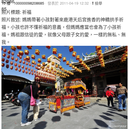
10 樓
·
100000098208685
· 發表於 2011-04-19 12:32 ·
檢舉
照片標題: 祈福
照片敘述: 媽媽帶著小孩對著來鹿港天后宮進香的神轎拱手祈
福。小孩也許不懂祈福的意義，但媽媽應當也會為了小孩祈
福。媽祖跟信徒的愛，就像父母跟子女的愛，一樣的無私、無
我。