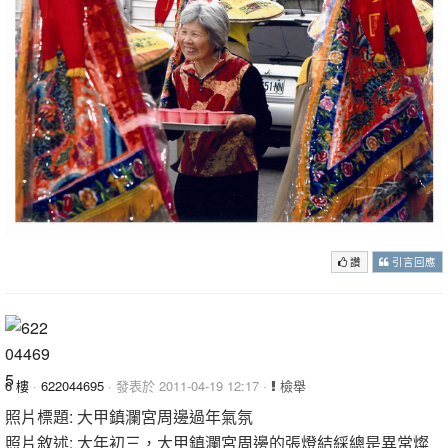
讚
引言回應
6 樓
·
622044695
· 發表於 2011-04-19 12:17 ·
檢舉
照片標題: 大甲鎮瀾宮周邊過年氣氛
照片敘述: 大年初三，大甲鎮瀾宮周邊的張燈結綵總是異常燦