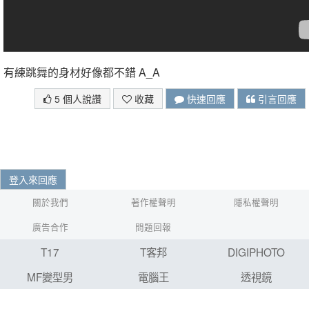
有練跳舞的身材好像都不錯 A_A
5 個人說讚
收藏
快速回應
引言回應
登入來回應
關於我們
著作權聲明
隱私權聲明
廣告合作
問題回報
T17
T客邦
DIGIPHOTO
MF變型男
電腦王
透視鏡