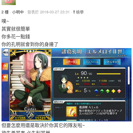
2 樓
·
小明中
· 發表於 2018-03-27 23:31 ·
檢舉
噗~
其實就很簡單
你多花一點錢
你的孔明就會到你的身邊了
但要怎麼用還是取決於你其它的隊友啦~
欲先善其事 必先利其器