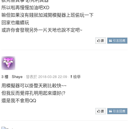
所以啦再慢慢加油吧XD
嘛但如果沒有錢就加減開模擬器上班偷玩一下
回家也繼續玩
或許你會發現另外一片天地也說不定吧~
讚
引言回應
3 樓
·
Shaye
· 發表於 2018-03-28 22:09 ·
檢舉
用模擬器可以掛整天刷比較快~~
但我反而覺得孔明用起來還好(?
還是我不會用QQ
讚
引言回應