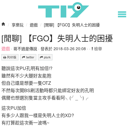
/
享樂玩
/
遊戲
/
[閒聊] 【FGO】失明人士的困擾
[閒聊] 【FGO】失明人士的困擾
遊戲
·
哥不過是傳說
· 發表於 2018-03-26 20:08 · ·
檢舉
列印版
twitter
plurk
聽說這次PU孔明有加倍!?
雖然有不少大腿好友能抱
但自己還是想要一隻OTZ
不然每次開BS刷活動時都只能綁定好友的孔明
偶爾也想選別隻當主攻手看看阿╮(╯_╰)╭
這次PU加倍
有多少人跟我一樣是失明人士的XD?
有打算趁這次衝一波嗎~