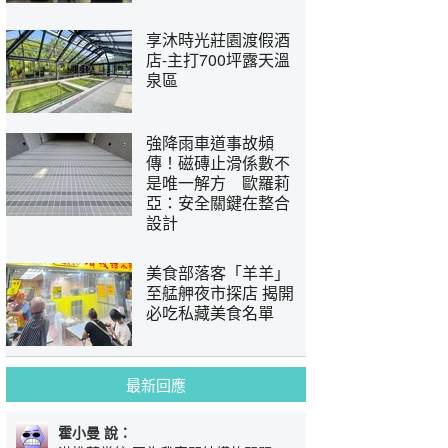
享沐時光莊園渡假酒
店-主打700坪露天溫
泉區
強降雨車道事故頻
傳！磁磚止滑係數不
是唯一解方 歐羅莉
亞：安全關鍵在整合
設計
美食部落客「羊羊」
至艋舺夜市探店 揭開
必吃私藏美食名單
最新回應
霍小曼 說：