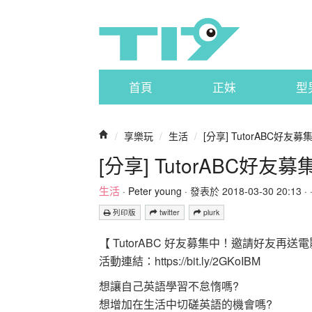
首頁
正妹
型
/
享樂玩
/
生活
/
[分享] TutorABC好
[分享] TutorABC好
生活
·
Peter young
· 發表於 2018-03-30 20:13 · 
列印版
twitter
plurk
【 TutorABC 好友募集中！邀請好友再送
活動連結：https://bit.ly/2GKoIBM
想讓自己英語學習不怠惰嗎?
想增加在生活中切磋英語的機會嗎?