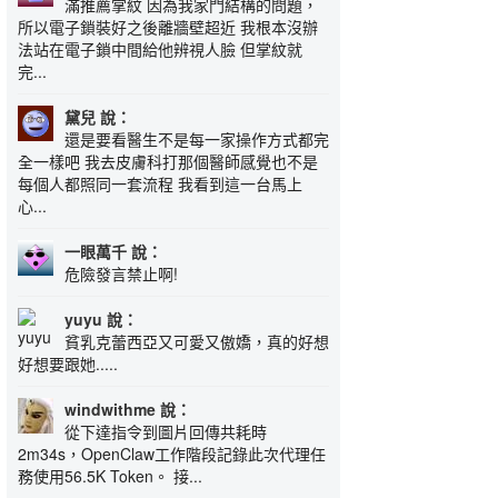
滿推薦掌紋 因為我家門結構的問題，
所以電子鎖裝好之後離牆壁超近 我根本沒辦
法站在電子鎖中間給他辨視人臉 但掌紋就
完...
黛兒 說：
還是要看醫生不是每一家操作方式都完
全一樣吧 我去皮膚科打那個醫師感覺也不是
每個人都照同一套流程 我看到這一台馬上
心...
一眼萬千 說：
危險發言禁止啊!
yuyu 說：
貧乳克蕾西亞又可愛又傲嬌，真的好想
好想要跟她.....
windwithme 說：
從下達指令到圖片回傳共耗時
2m34s，OpenClaw工作階段記錄此次代理任
務使用56.5K Token。 接...