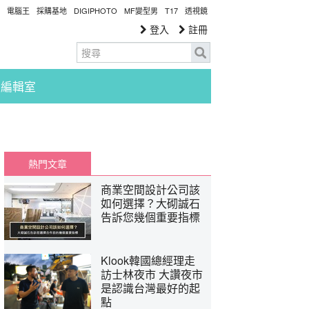
電腦王
採購基地
DIGIPHOTO
MF變型男
T17
透視鏡
登入
註冊
編輯室
熱門文章
商業空間設計公司該
如何選擇？大砌誠石
告訴您幾個重要指標
Klook韓國總經理走
訪士林夜市 大讚夜市
是認識台灣最好的起
點