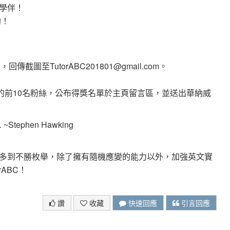
學伴！
喲！
截圖至TutorABC201801@gmail.com。
多好友的前10名粉絲，公布得獎名單於主頁留言區，並送出華納威
nge. ~Stephen Hawking
多到不勝枚舉，除了擁有隨機應變的能力以外，加強英文實
ABC！
讚
收藏
快速回應
引言回應