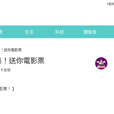
T客邦
男
生活
科技
體驗會
友募集！送你電影票
友募集！送你電影票
·
檢舉
電影票！ 】