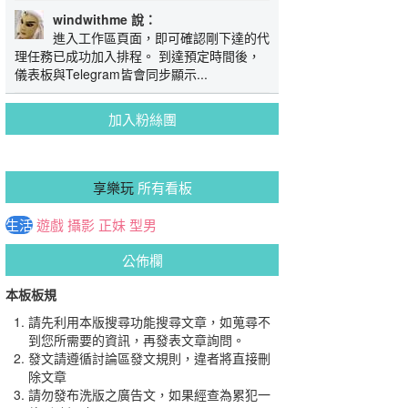
windwithme 說：
進入工作區頁面，即可確認剛下達的代
理任務已成功加入排程。 到達預定時間後，
儀表板與Telegram皆會同步顯示...
加入粉絲團
享樂玩
所有看板
生活
遊戲
攝影
正妹
型男
公佈欄
本板板規
請先利用本版搜尋功能搜尋文章，如蒐尋不
到您所需要的資訊，再發表文章詢問。
發文請遵循討論區發文規則，違者將直接刪
除文章
請勿發布洗版之廣告文，如果經查為累犯一