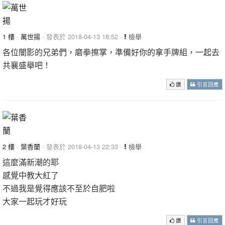
1 樓
·
萬世揚
· 發表於 2018-04-13 18:52 ·
檢舉
各位闇影的兄弟們，磨拳擦掌，準備好你的拿手牌組，一起去
共襄盛舉吧！
讚
引言回應
2 樓
·
葉香蘭
· 發表於 2018-04-13 22:33 ·
檢舉
這麼滿新潮的耶
感覺中教大紅了
不過我是覺得應該不至於自肥啦
大家一起玩才好玩
讚
引言回應