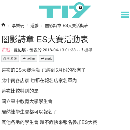
/
享樂玩
/
遊戲
/
闇影詩章-ES大賽活動表
闇影詩章-ES大賽活動表
遊戲
·
戴佑展
· 發表於 2018-04-13 01:33 · ·
檢舉
列印版
twitter
plurk
這次的ES大賽活動 已經到5月份的都有了
北中南各店家 也都在報名店家名單內
這次比較特別的是
國立臺中教育大學學生會
居然連學生會都可以報名了
其他各地的學生會 還不趕快來報名參加ES大賽