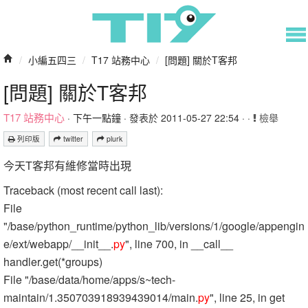
/
小編五四三
/
T17 站務中心
/
[問題] 關於T客邦
[問題] 關於T客邦
T17 站務中心
·
下午一點鐘
· 發表於 2011-05-27 22:54 · ·
檢舉
列印版
twitter
plurk
今天T客邦有維修當時出現
Traceback (most recent call last):
File
"/base/python_runtime/python_lib/versions/1/google/appengin
e/ext/webapp/__init__.
py
", line 700, in __call__
handler.get(*groups)
File "/base/data/home/apps/s~tech-
maintain/1.350703918939439014/main.
py
", line 25, in get