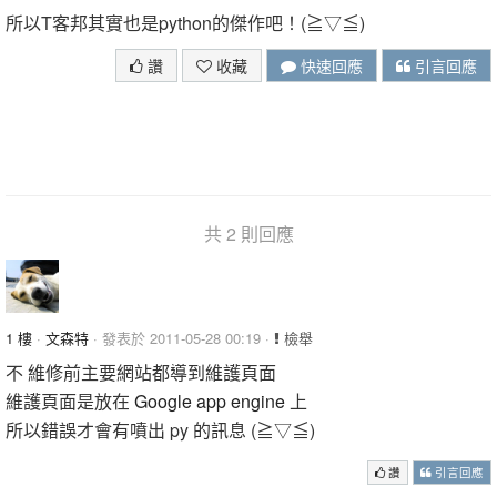
所以T客邦其實也是python的傑作吧！(≧▽≦)
讚
收藏
快速回應
引言回應
共 2 則回應
1 樓
·
文森特
· 發表於 2011-05-28 00:19 ·
檢舉
不 維修前主要網站都導到維護頁面
維護頁面是放在
Google app engine
上
所以錯誤才會有噴出 py 的訊息 (≧▽≦)
讚
引言回應