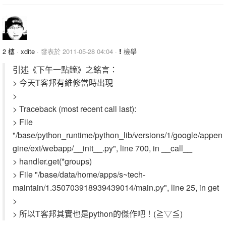
2 樓
·
xdite
· 發表於 2011-05-28 04:04 ·
檢舉
引述《下午一點鐘》之銘言：
> 今天T客邦有維修當時出現
>
> Traceback (most recent call last):
> File
"/base/python_runtime/python_lib/versions/1/google/appen
gine/ext/webapp/__init__.py", line 700, in __call__
> handler.get(*groups)
> File "/base/data/home/apps/s~tech-
maintain/1.350703918939439014/main.py", line 25, in get
>
> 所以T客邦其實也是python的傑作吧！(≧▽≦)