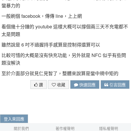
蠻暴力的
一般刷個 facebook，傳傳 line，上上網
看個幾十分鐘的 youtube 這樣大概可以撐個兩三天不充電都不
太是問題
雖然說是 6 吋不過握持手感算是控制得還算可以
比較可惜的大概是沒有快充功能，另外就是 NFC 似乎有些問
題沒解決
至於介面部分就見仁見智了，整體來說算是蠻中規中矩的
讚
收藏
快速回應
引言回應
登入來回應
關於我們
著作權聲明
隱私權聲明