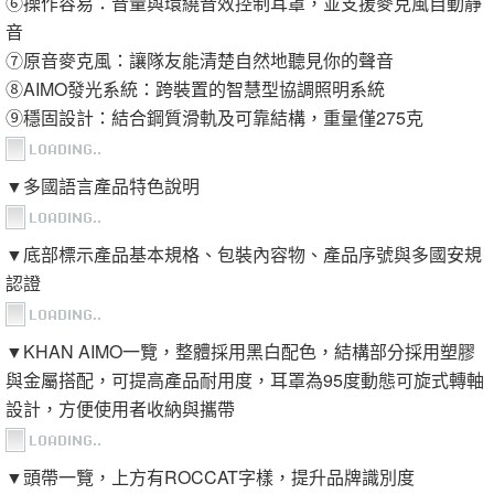
⑥操作容易：音量與環繞音效控制耳罩，並支援麥克風自動靜
音
⑦原音麥克風：讓隊友能清楚自然地聽見你的聲音
⑧AIMO發光系統：跨裝置的智慧型協調照明系統
⑨穩固設計：結合鋼質滑軌及可靠結構，重量僅275克
▼多國語言產品特色說明
▼底部標示產品基本規格、包裝內容物、產品序號與多國安規
認證
▼KHAN AIMO一覽，整體採用黑白配色，結構部分採用塑膠
與金屬搭配，可提高產品耐用度，耳罩為95度動態可旋式轉軸
設計，方便使用者收納與攜帶
▼頭帶一覽，上方有ROCCAT字樣，提升品牌識別度