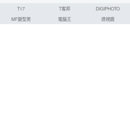
T17
T客邦
DIGIPHOTO
MF變型男
電腦王
透視鏡