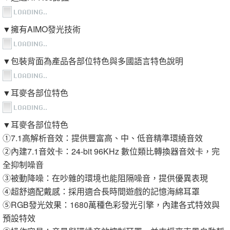
▼擁有AIMO發光技術
▼包裝背面為產品各部位特色與多國語言特色說明
▼耳麥各部位特色
▼耳麥各部位特色
①7.1高解析音效：提供豐富高、中、低音精準環繞音效
②內建7.1音效卡：24-bit 96KHz 數位類比轉換器音效卡，完
全抑制噪音
③被動降噪：在吵雜的環境也能阻隔噪音，提供優異表現
④超舒適配戴感：採用適合長時間遊戲的記憶海綿耳罩
⑤RGB發光效果：1680萬種色彩發光引擎，內建各式特效與
預設特效