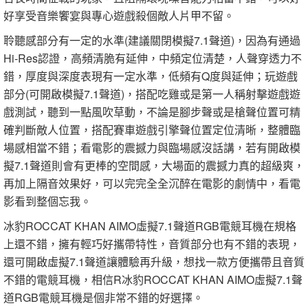
好享受音樂饗宴與專心遊戲殺個敵人片甲不留。
聆聽感部分有一定的水準(建議關閉模擬7.1聲道)，因為有通過
Hi-Res認證，高頻清脆有延伸，中頻定位清楚，人聲穿透力不
錯，厚度與深度表現有一定水準，低頻有Q度與延伸；玩遊戲
部分(可開啟模擬7.1聲道)，搭配吃雞或是第一人稱射擊遊戲遊
戲測試，聽到一點風吹草動，不論是腳步聲或是槍聲位置可精
確判斷敵人位置，搭配賽車遊戲引擎聲位置定位清晰，整體臨
場感相當不錯；看電影的震撼力與臨場感沒話講，若有開啟模
擬7.1聲道則會有更棒的空間感，大場面的震撼力真的超級爽，
再加上隔音效果好，可以完完全全沉醉在電影的劇情中，看電
影看到整個忘我。
冰豹ROCCAT KHAN AIMO虛擬7.1聲道RGB電競耳機在規格
上還不錯，擁有輕巧好攜帶特性，音質部分也有不錯的表現，
還可開啟虛擬7.1聲道讓體驗再升級，想找一款方便攜帶且音質
不錯的電競耳機，相信R冰豹ROCCAT KHAN AIMO虛擬7.1聲
道RGB電競耳機是個非常不錯的好選擇。