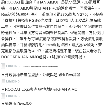
豹ROCCAT推出的『KHAN AIMO』虛擬7.1聲道RGB電競耳
機，KHAN AIMO算是KHAN PRO的進化版本，同樣保有Hi-
Res認證與超輕巧設計，重量部分從230g增加至275g，不過多
了虛擬7.1聲道與RGB發光功能，耳罩採用人工皮革記憶海綿
耳罩，可根據耳朵位置與形狀自然貼合，即使長時間配戴依然
舒適輕盈，耳罩後方有音量調整控制與7.1聲道開關，方便使用
者操作，耳罩部分可95度動態可旋式轉軸設計，方便使用者收
納與攜帶，耳機單體採用50mm驅動單體，阻抗為32歐姆，麥
克風部分靈敏度為-40dB，整體規格還不錯，現在就來看冰豹
ROCCAT KHAN AIMO虛擬7.1聲道RGB電競耳機。
冰豹ROCCAT KHAN AIMO虛擬7.1聲道RGB電競耳機外觀與配件
▼外包裝標示產品型號、外觀與通過Hi-Res認證
▼ROCCAT Logo與產品型號標示KHAN AIMO
▼通過Hi-Res認證