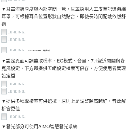
▼耳罩海綿厚度與內部空間一覽，耳罩採用人工皮革記憶海綿
耳罩，可根據耳朵位置形狀自然貼合，即使長時間配戴依然舒
適
ROCCAT SWARM工具軟體介紹
▼設定頁面可調整取樣率、EQ模式、音量、7.1聲道開關與麥
克風設定，下方還提供五組設定檔案可儲存，方便使用者管理
設定檔
▼提供多種取樣率可供選擇，原則上是調整越高越好，音效解
析會更佳
▼發光部分可使用AIMO智慧發光系統