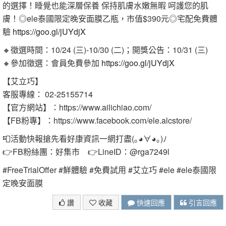
的選擇！睡覺也能深層保養 保持肌膚水嫩無暇 呵護您的肌
膚！◎ele泰國限定晚安面膜乙瓶，市值$390元◎宅配免費體
驗
https://goo.gl/jUYdjX
🔸徵選時間：10/24 (三)-10/30 (二)；開獎公告：10/31 (三)
🔸參加徵選：會員免費參加
https://goo.gl/jUYdjX
【艾立巧】
客服專線： 02-25155714
【官方網站】：https://www.ailichiao.com/
【FB粉專】：https://www.facebook.com/ele.alcstore/
📮活動快報搶先看好康資訊一網打盡(｡◕∀◕｡)ﾉ
👉FB粉絲團：好集市 👉LineID：@rga7249l
#FreeTrialOffer #鮮體驗 #免費試用 #艾立巧 #ele #ele泰國限
定晚安面膜
讚
收藏
快速回應
引言回應