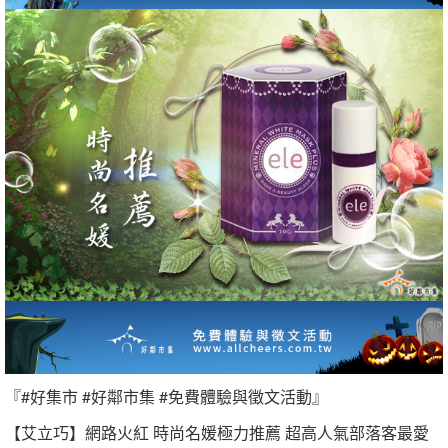
『#好集市 #好鄰市集 #免費體驗與徵文活動』
【艾立巧】網路火紅 時尚名媛極力推薦 超高人氣部落客最愛