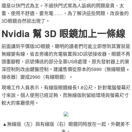
還是以快門式為主。不過快門式常為人詬病的問題是貴、太
重、使用不舒適、要充電……，為了解決這些問題，改良後的
3D眼鏡自然就出現了。
Nvidia 幫 3D 眼鏡加上一條線
前面講到平價版3D眼鏡，聰明的讀者們可能立即想到其實就是
無線變有線，省去旁邊的充電裝置與3D訊號接收器，眼鏡不再
頭重腳輕，訊號傳送的部分全靠USB處理，原先發射器上的景
深控制則改由鍵盤控制。建議售價從原本的5990（無線眼鏡 +
接收器）變成2990（有線眼鏡）。
現場工作人員表示，有線版眼鏡線長1.8公尺，針對電腦螢幕尺
寸來說，個人使用已經足夠，而無線版則留給環境與螢幕尺寸
較大的客廳使用。
▲無線版（左）與有線版（右）眼鏡同時放在一起，外觀差不
多。