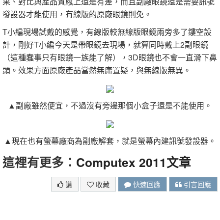
果、對比與產品質感上還是有差，而且副廠眼鏡還是需要訊號
發設器才能使用，有線版的原廠眼鏡則免。
T小編現場試戴的感覺，有線版較無線版眼鏡兩旁多了鏤空設
計，剛好T小編今天是帶眼鏡去現場，就算同時戴上2副眼鏡
（這種蠢事只有眼鏡一族能了解），3D眼鏡也不會一直滑下鼻
頭。效果方面原廠產品當然無庸置疑，與無線版無異。
▲副廠雖然便宜，不過沒有旁邊那個小盒子還是不能使用。
▲現在也有螢幕廠商為副廠解套，就是螢幕內建訊號發設器。
這裡有更多：
Computex 2011文章
讚
收藏
快速回應
引言回應