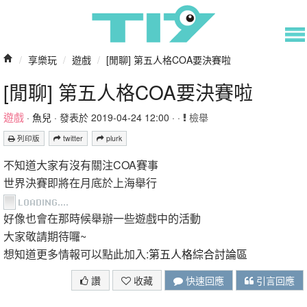
/
享樂玩
/
遊戲
/
[閒聊] 第五人格COA要決賽啦
[閒聊] 第五人格COA要決賽啦
遊戲
·
魚兒
· 發表於 2019-04-24 12:00 · ·
檢舉
列印版
twitter
plurk
不知道大家有沒有關注COA賽事
世界決賽即將在月底於上海舉行
好像也會在那時候舉辦一些遊戲中的活動
大家敬請期待囉~
想知道更多情報可以點此加入:
第五人格綜合討論區
讚
收藏
快速回應
引言回應