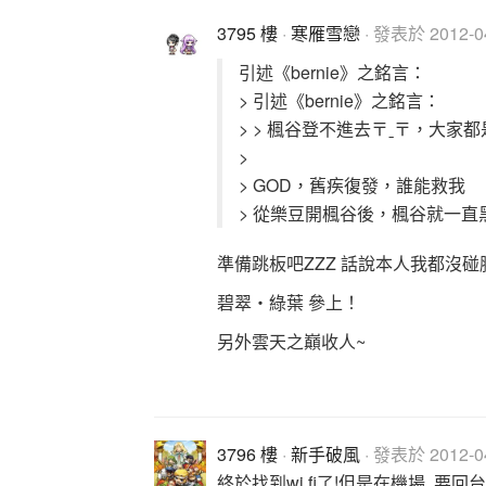
3795 樓
·
寒雁雪戀
· 發表於 2012-04
引述《bernie》之銘言：
> 引述《bernie》之銘言：
> > 楓谷登不進去〒ˍ〒，大家
>
> GOD，舊疾復發，誰能救我
> 從樂豆開楓谷後，楓谷就一
準備跳板吧ZZZ 話說本人我都沒碰腥瘋之谷.
碧翠‧綠葉 參上！
另外雲天之
3796 樓
·
新手破風
· 發表於 2012-04
終於找到wi fi了!但是在機場..要回