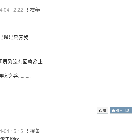
-04 12:22 ·
檢舉
都是還是只有我
直黑屏到沒有回應為止
.........
巔收人~
讚
引言回應
-04 15:15 ·
檢舉
台灣了囧rz