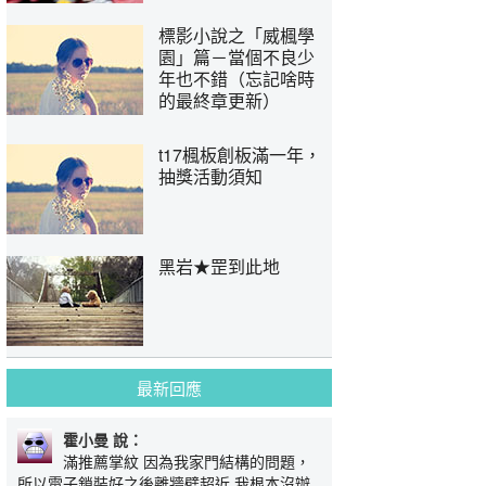
標影小說之「威楓學
園」篇－當個不良少
年也不錯（忘記啥時
的最終章更新）
t17楓板創板滿一年，
抽獎活動須知
黑岩★罡到此地
最新回應
霍小曼 說：
滿推薦掌紋 因為我家門結構的問題，
所以電子鎖裝好之後離牆壁超近 我根本沒辦