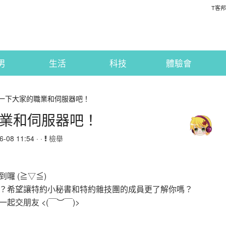
T客邦
男
生活
科技
體驗會
分享一下大家的職業和伺服器吧！
職業和伺服器吧！
08 11:54 · ·
檢舉
囉 (≧▽≦)
？希望讓特約小秘書和特約雜技團的成員更了解你嗎？
交朋友 <(￣︶￣)>