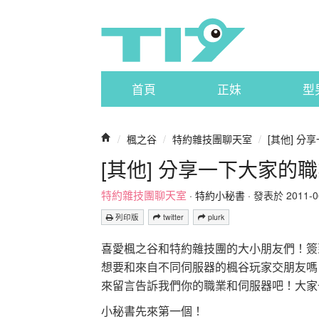
首頁
正妹
型
/
楓之谷
/
特約雜技團聊天室
/
[其他] 
[其他] 分享一下大家的
特約雜技團聊天室
·
特約小秘書
· 發表於 2011-06-
列印版
twitter
plurk
喜愛楓之谷和特約雜技團的大小朋友們！簽到
想要和來自不同伺服器的楓谷玩家交朋友嗎
來留言告訴我們你的職業和伺服器吧！大家一起
小秘書先來第一個！