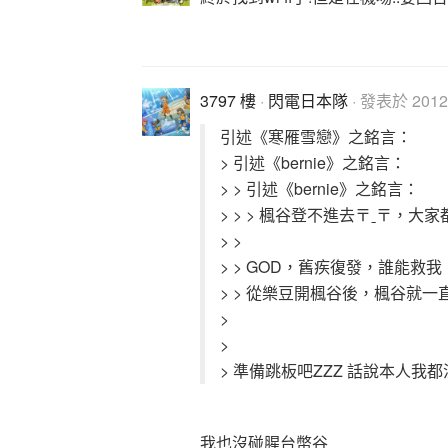
3797 樓
·
閃電日本隊
· 發表於 2012-
引述《寒雁雪戀》之銘言：
> 引述《bernie》之銘言：
> > 引述《bernie》之銘言：
> > > 楓谷登不進去〒ˍ〒，大
> >
> > GOD，舊疾復發，誰能救我
> > 從樂豆開楓谷後，楓谷就
>
>
> 準備跳板吧ZZZ 話說本人我都沒碰腥
我也沒碰腥台幣谷