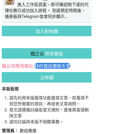
進入工作區頁面，即可確認剛下達的代
理任務已成功加入排程。 到達預定時間後，
儀表板與Telegram皆會同步顯示...
加入粉絲團
楓之谷
所有看板
楓谷攻略情報站
特約雜技團聊天室
公佈欄
本板板規
請先利用本版搜尋功能搜尋文章，如蒐尋不
到您所需要的資訊，再發表文章詢問。
發文請遵循討論區發文規則，違者將直接刪
除文章
請勿討論與本版不相關事務。
管理員：
歡迎應徵