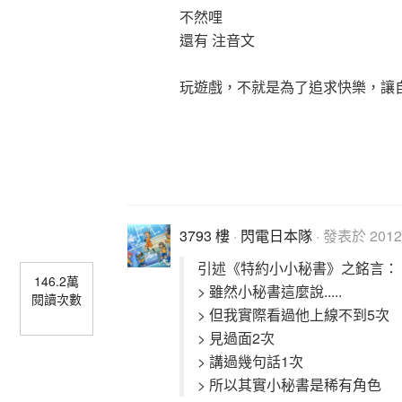
不然哩
還有 注音文
.
玩遊戲，不就是為了追求快樂，讓
.
.
3793 樓
·
閃電日本隊
· 發表於 2012-
引述《特約小小秘書》之銘言：
146.2萬
> 雖然小秘書這麼說.....
閱讀次數
> 但我實際看過他上線不到5次
> 見過面2次
> 講過幾句話1次
> 所以其實小秘書是稀有角色