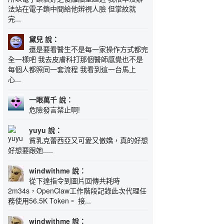
法站在電子鎖中間給他辨視人臉 但掌紋就
完...
黛兒 說：
還是要看醫生不是每一家操作方式都完
全一樣吧 我去皮膚科打那個醫師感覺也不是
每個人都照同一套流程 我看到這一台馬上
心...
一眼萬千 說：
危險發言禁止啊!
yuyu 說：
貧乳克蕾西亞又可愛又傲嬌，真的好想
好想要跟她.....
windwithme 說：
從下達指令到圖片回傳共耗時
2m34s，OpenClaw工作階段記錄此次代理任
務使用56.5K Token。 接...
windwithme 說：