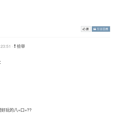
讚
引言回應
23:51 ·
檢舉
：
開好玩的八=口=??