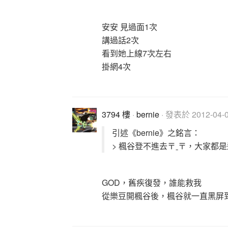
安安 見過面1次
講過話2次
看到她上線7次左右
掛網4次
3794 樓
·
bernie
· 發表於 2012-04-04
引述《bernie》之銘言：
> 楓谷登不進去〒ˍ〒，大家都
GOD，舊疾復發，誰能救我
從樂豆開楓谷後，楓谷就一直黑屏