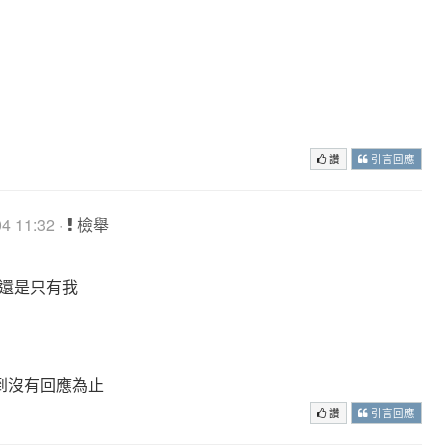
讚
引言回應
 11:32 ·
檢舉
是還是只有我
到沒有回應為止
讚
引言回應