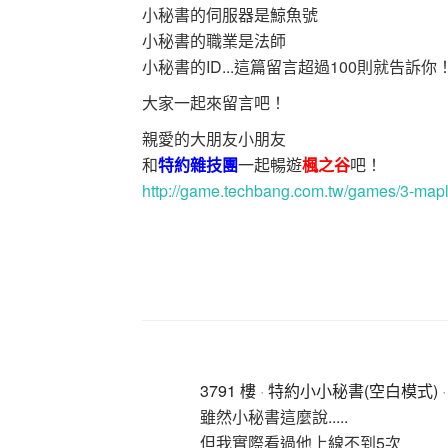
小秘書的伺服器是鯨魚號
小秘書的職業是法師
小秘書的ID...這篇留言超過100則就告訴你
大家一起來留言吧！
親愛的大朋友小朋友
和
特約雜技團
一起暢遊
楓之谷
吧！
http://game.techbang.com.tw/games/3-mapl
3791 樓
·
特約小小秘書(空白模式)
·
雖然小秘書這麼說.....
但我實際看過他上線不到5次