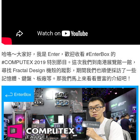
哈咯～大家好，我是 Enter，歡迎收看 #EnterBox 的
#COMPUTEX 2019 特別節目。這次我們到南港展覽館一館，
尋找 Fractal Design 機殼的蹤影，期間我們也順便採訪了一些
記憶體、鍵盤、板廠等。那我們馬上來看看豐富的介紹吧！