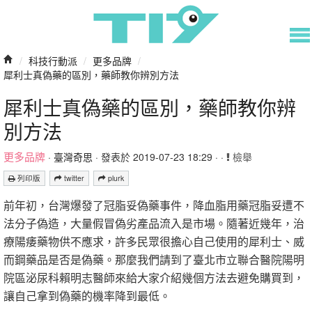
/
科技行動派
/
更多品牌
/
犀利士真偽藥的區別，藥師教你辨別方法
犀利士真偽藥的區別，藥師教你辨
別方法
更多品牌
·
臺灣奇思
· 發表於 2019-07-23 18:29 · ·
檢舉
列印版
twitter
plurk
前年初，台灣爆發了冠脂妥偽藥事件，降血脂用藥冠脂妥遭不
法分子偽造，大量假冒偽劣產品流入是市場。隨著近幾年，治
療陽痿藥物供不應求，許多民眾很擔心自己使用的犀利士、威
而鋼藥品是否是偽藥。那麼我們請到了臺北市立聯合醫院陽明
院區泌尿科賴明志醫師來給大家介紹幾個方法去避免購買到，
讓自己拿到偽藥的機率降到最低。