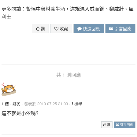
更多閱讀：
警惕中藥材養生酒，違規混入威而鋼、樂威壯、犀
利士
讚
收藏
快速回應
引言回應
共 1 則回應
1 樓
·
鄉民
· 發表於 2019-07-25 21:03 ·
檢舉
這不就是小依嗎?
讚
引言回應