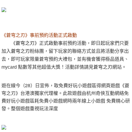
《
蒼穹之刃
》事前預約活動正式啟動
《
蒼穹之刃
》正式啟動事前預約活動，即日起玩家們只要
加入
蒼穹之刃
粉絲團，留下玩家的聯絡方式並且將活動分享出
去，即可玩家限量蒼穹預約大禮包，並有機會獲得極品道具、
mycard 點數等其他超值大獎！活動詳情請見
蒼穹之刃
網站。
遊在線今（28）日宣佈，取免費好玩小遊戲區得網頁遊戲《蒼
穹之刃》台港澳獨家代理權。此款遊戲由杭州奇俠互動網絡免
費好玩小遊戲區耗免費小遊戲網時兩年線上小遊戲 免費精心研
發。整個遊戲重視玩法深度