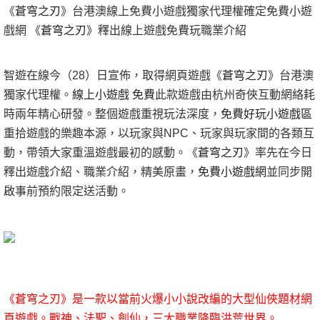
《
蒼穹之刃
》台港澳線上免費小遊戲獨家代理權確定免費小遊
戲網 《
蒼穹之刃
》釋出線上遊戲免費玩職業介紹
智遊在線今（28）日宣佈，取得網頁遊戲《
蒼穹之刃
》台港澳
獨家代理權。
線上小遊戲 免費
此款遊戲由杭州奇俠互動網絡耗
時兩年精心研發。整個遊戲重視玩法深度，
免費好玩小遊戲區
重拾遊戲的樂趣本源，以玩家與NPC、玩家與玩家間的各類互
動，帶領大家重溫遊戲最初的感動。
《
蒼穹之刃
》
率先在今日
釋出遊戲介紹、職業介紹，精美原畫，
免費小遊戲網
並同步開
啟事前預約限定送活動。
《
蒼穹之刃
》是一款以當前火爆小小說改編的大型仙俠題材網
頁遊戲。戰神、法聖、劍仙，三大職業降臨洪
荒世界。