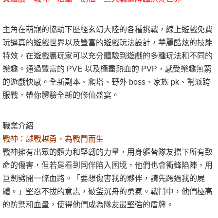
主角在萌寵的協助下歷經玄幻大陸的各種挑戰，線上遊戲免費
玩逼真的遊戲世界以及豐富的遊戲玩法設計，華麗酷炫的技能
特效，在遊戲裏玩家可以充分體驗到遊戲的多種玩法和不同的
樂趣。通過豐富的 PVE 以及極盡熱血的 PVP，感受樂趣無窮
的遊戲快感。全新副本、爬塔、野外 boss、家族 pk、幫派跨
服戰，帶你體驗全新的修仙盛宴。
職業介紹
戰神：越戰越勇，為戰鬥而生
戰神擁有出眾的體力和堅韌的力量，用身軀替隊友擋下所有致
命的傷害，但若是看到同伴陷入困境，他們也會衝鋒陷陣，用
巨劍劈開一條血路。「要想傷害我的夥伴，請先跨過我的屍
體。」堅忍不拔的意志，破釜沉舟的勇氣。戰鬥中，他們極高
的防禦和血量，使得他們成為隊友最堅強的盾牌。